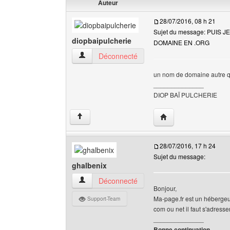
Auteur
28/07/2016, 08 h 21
Sujet du message: PUIS 
diopbaipulcherie
DOMAINE EN .ORG
diopbaipulcherie Voir le profil de l'utilisateur
Déconnecté
un nom de domaine autre qu
______________
DIOP BAÏ PULCHERIE
Visiter le site web de 
↑
28/07/2016, 17 h 24
Sujet du message:
ghalbenix
ghalbenix Voir le profil de l'utilisateur
Déconnecté
Bonjour,
Ma-page.fr est un hébergeur
Support-Team
com ou net il faut s'adres
______________
Bonne continuation.