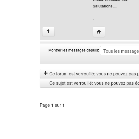
Salutations.....
.
Visiter le site web de 
↑
Montrer les messages depuis:
Montrer
Order
les
by
messages
Ce forum est verrouillé; vous ne pouvez pas pos
depuis
Ce sujet est verrouillé; vous ne pouvez pas é
Page
1
sur
1