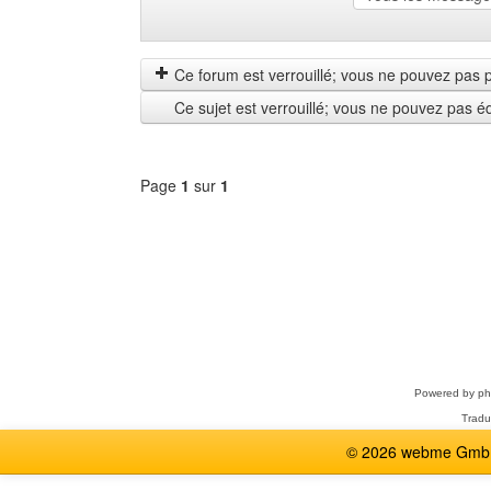
Montrer
Order
les
by
messages
Ce forum est verrouillé; vous ne pouvez pas pos
depuis
Ce sujet est verrouillé; vous ne pouvez pas é
Page
1
sur
1
Sélectionner
un
forum
Powered by
p
Tradu
© 2026 webme GmbH,