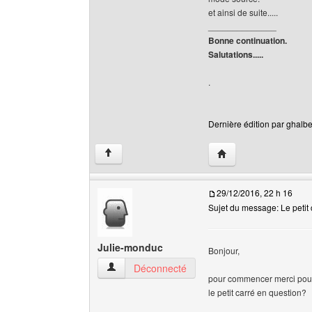
et ainsi de suite.....
______________
Bonne continuation.
Salutations.....
.
Dernière édition par ghalbe
Visiter le site web de 
↑
29/12/2016, 22 h 16
Sujet du message: Le petit 
Julie-monduc
Bonjour,
Julie-monduc Voir le profil de l'utilisateur
Déconnecté
pour commencer merci pour ce
le petit carré en question?