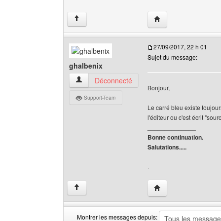
Visiter le site web de
↑
27/09/2017, 22 h 01
Sujet du message:
ghalbenix
ghalbenix Voir le profil de l'utilisateur
Déconnecté
Bonjour,
Support-Team
Le carré bleu existe toujou
l'éditeur ou c'est écrit "source
______________
Bonne continuation.
Salutations.....
.
Visiter le site web de 
↑
Montrer les messages depuis: