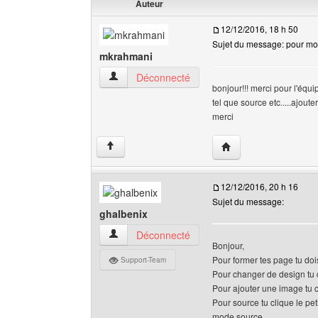
Auteur
12/12/2016, 18 h 50
Sujet du message: pour mod
mkrahmani
mkrahmani Voir le profil de l'utilisateur
Déconnecté
bonjour!!! merci pour l'équi
tel que source etc.....ajoute
merci
Visiter le site web de
↑
12/12/2016, 20 h 16
Sujet du message:
ghalbenix
ghalbenix Voir le profil de l'utilisateur
Déconnecté
Bonjour,
Pour former tes page tu doi
Support-Team
Pour changer de design tu c
Pour ajouter une image tu c
Pour source tu clique le pet
mode source.