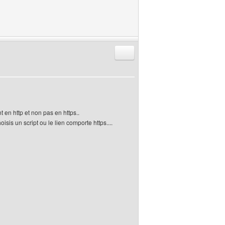
Répondre en citant
 en http et non pas en https..
isis un script ou le lien comporte https....