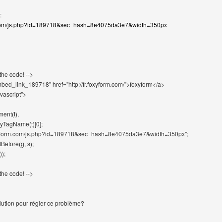
:
rm.com/js.php?id=189718&sec_hash=8e4075da3e7&width=350px
the code! -->
bed_link_189718" href="http://fr.foxyform.com/">foxyform</a>
avascript">
ment(t),
yTagName(t)[0];
r.foxyform.com/js.php?id=189718&sec_hash=8e4075da3e7&width=350px";
Before(g, s);
));
the code! -->
lution pour régler ce problème?