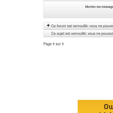
Montrer les messag
Montrer
Order
les
by
messages
Ce forum est verrouillé; vous ne pouvez 
depuis
Ce sujet est verrouillé; vous ne pouve
Page
1
sur
1
Sélectionner
un
forum