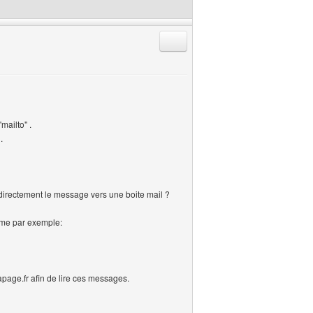
Répondre en citant
mailto" .
.
 directement le message vers une boite mail ?
omme par exemple:
apage.fr afin de lire ces messages.