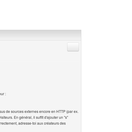
Répondre en citant
ur :
ssus de sources externes encore en HTTP (par ex.
siteurs. En général, il suffit d'ajouter un "s"
correctement, adresse-toi aux créateurs des