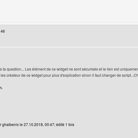
 web de l'utilisateur: drago-france
 46
 ta question... Les élément de ce widget ne sont sécurisés et le lien est uniquement
es créateur de ce widget pour plus d'explication sinon il faut changer de script...Cho
n.
r ghalbenix le 27.10.2018, 00:47; édité 1 fois
web de l'utilisateur: ghalbenix