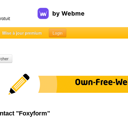
Mise à jour premium
Login
rcher
ntact "Foxyform"