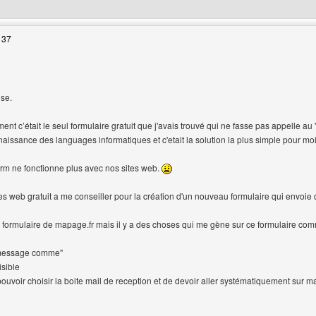
 37
nse.
t c’était le seul formulaire gratuit que j'avais trouvé qui ne fasse pas appelle au "
aissance des languages informatiques et c'etait la solution la plus simple pour moi
orm ne fonctionne plus avec nos sites web.
es web gratuit a me conseiller pour la création d'un nouveau formulaire qui envoie
le formulaire de mapage.fr mais il y a des choses qui me gène sur ce formulaire c
 message comme"
isible
pouvoir choisir la boite mail de reception et de devoir aller systématiquement sur m