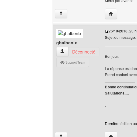
Merci par avance
Visiter le site
↑
26/10/2018, 23 h
Sujet du message:
ghalbenix
ghalbenix Voir le profil de l'utilisateur
Déconnecté
Bonjour,
Support-Team
La réponse est dans
Prend contact avec l
______________
Bonne continuatio
Salutations.....
.
Dernière édition pa
Visiter le site 
↑