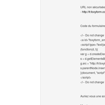
URL non sécurisée
-
http://fr.foxyfo
Code du formulaire
<!-- Do not change 
<a id="foxyform_em
<script type="text/j
(function(d, t){
var g = d.createEle
s = d.getElementsB
g.src = "http://f
s.parentNode.insert
}(document, "script"
</script>
<!-- Do not change 
Auriez vous une so