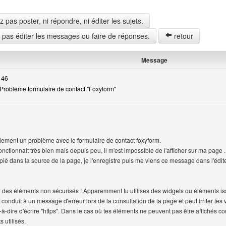
pas poster, ni répondre, ni éditer les sujets.
z pas éditer les messages ou faire de réponses.
retour
Message
 46
Probleme formulaire de contact "Foxyform"
lement un problème avec le formulaire de contact foxyform.
onctionnait très bien mais depuis peu, il m'est impossible de l'afficher sur ma page .
pié dans la source de la page, je l'enregistre puis me viens ce message dans l'édite
t des éléments non sécurisés ! Apparemment tu utilises des widgets ou éléments i
la conduit à un message d'erreur lors de la consultation de ta page et peut irriter tes vi
st-à-dire d'écrire "https". Dans le cas où tes éléments ne peuvent pas être affichés 
 utilisés.