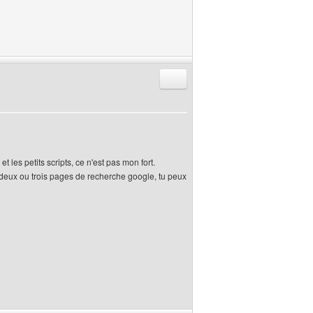
Répondre en citant
les petits scripts, ce n'est pas mon fort.
 deux ou trois pages de recherche google, tu peux