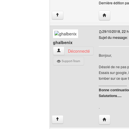
Dernière édition pa
Visiter le site
↑
29/10/2018, 22 h
Sujet du message:
ghalbenix
ghalbenix Voir le profil de l'utilisateur
Déconnecté
Bonjour,
Support-Team
Désolé de ne pas po
Essais sur google, 
tomber sur ce que 
______________
Bonne continuatio
Salutations.....
.
Visiter le site 
↑