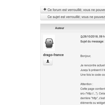
Ce forum est verrouillé; vous ne pouvez 
Ce sujet est verrouillé; vous ne pouve
Auteur
26/10/2018, 09 h
Sujet du message: 
drago-france
Bonjour,
drago-france Voir le profil de l'utilisateur
Je rencontre actuel
Jusqu’à présent il f
Une fois le code co
Attention :
Cette page contien
src="http://..."). Ce
derrière "http", c'e
éléments ou widgets