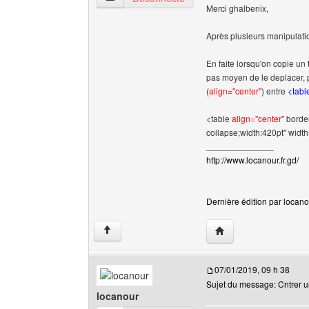
Merci ghalbenix,
Après plusieurs manipulatio
En faite lorsqu'on copie u
pas moyen de le deplacer, po
(
align="center"
) entre
<tabl
<table
align="center"
border
collapse;width:420pt" widt
______________
http://www.locanour.fr.gd/
Dernière édition par locanou
Visiter le site web de 
↑
07/01/2019, 09 h 38
Sujet du message: Cntrer u
locanour