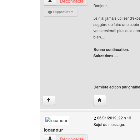
ghalbenix Voir le profil de l'utilisateur
Déconnecté
Bonjour,
Support-Team
Je n'ai jamais utiliser d'e
suggère de faire une copie 
vous resterait plus qu'à enr
bien....
______________
Bonne continuation.
Salutations.....
.
Dernière édition par ghalbe
Visiter le site web de 
↑
06/01/2019, 22 h 13
Sujet du message:
locanour
locanour Voir le profil de l'utilisateur
Déconnecté