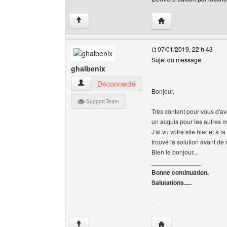
Visiter le site web de 
↑
07/01/2019, 22 h 43
Sujet du message:
ghalbenix
ghalbenix Voir le profil de l'utilisateur
Déconnecté
Bonjour,
Support-Team
Très content pour vous d'avoi
un acquis pour les autres 
J'ai vu votre site hier et à
trouvé la solution avant de
Bien le bonjour...
______________
Bonne continuation.
Salutations.....
.
Visiter le site web de 
↑