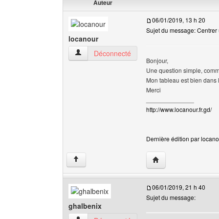
Auteur
06/01/2019, 13 h 20
Sujet du message: Centrer 
locanour
locanour Voir le profil de l'utilisateur
Déconnecté
Bonjour,
Une question simple, commen
Mon tableau est bien dans 
Merci
______________
http://www.locanour.fr.gd/
Dernière édition par locanou
Visiter le site web de 
↑
06/01/2019, 21 h 40
Sujet du message:
ghalbenix