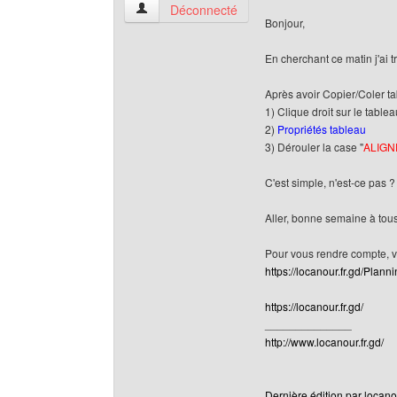
locanour Voir le profil de l'utilisateur
Déconnecté
Bonjour,
En cherchant ce matin j'ai t
Après avoir Copier/Coler t
1) Clique droit sur le tablea
2)
Propriétés tableau
3) Dérouler la case "
ALIG
C'est simple, n'est-ce pas ? 
Aller, bonne semaine à tou
Pour vous rendre compte, v
https://locanour.fr.gd/Plann
https://locanour.fr.gd/
______________
http://www.locanour.fr.gd/
Dernière édition par locanou