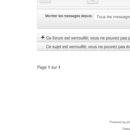
Montrer les messages depuis:
Montrer
Order
les
by
messages
Ce forum est verrouillé; vous ne pouvez pas pos
depuis
Ce sujet est verrouillé; vous ne pouvez pas é
Page
1
sur
1
Sélectionner
un
forum
Powered by
p
Tradu