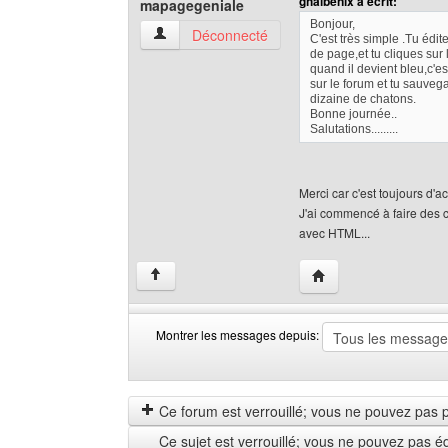
ghalbenix a écrit:
mapagegeniale
Bonjour,
mapagegeniale Voir le profil de l'utilisateur
Déconnecté
C'est très simple .Tu édit
de page,et tu cliques sur 
quand il devient bleu,c'e
sur le forum et tu sauveg
dizaine de chatons.
Bonne journée..
Salutations.........
Merci car c'est toujours d'
J'ai commencé à faire des 
avec HTML...
Visiter le site web de
↑
Montrer les messages depuis:
Montrer
Order
les
by
messages
Ce forum est verrouillé; vous ne pouvez pas pos
depuis
Ce sujet est verrouillé; vous ne pouvez pas é