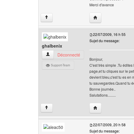
Merci d'avance
Visiter le site web de 
↑
22/07/2009, 16 h 55
Sujet du message:
ghalbenix
ghalbenix Voir le profil de l'utilisateur
Déconnecté
Bonjour,
C'est très simple .Tu édites
Support-Team
page,et tu cliques sur le pe
devient bleu,c'est tu es en
tu sauvegardes.Quand tu édi
Bonne journée..
Salutations.........
Visiter le site web de 
↑
22/07/2009, 20 h 58
Sujet du message: