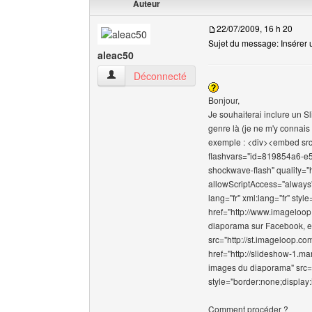
Auteur
22/07/2009, 16 h 20
Sujet du message: Insérer
aleac50
aleac50 Voir le profil de l'utilisateur
Déconnecté
Bonjour,
Je souhaiterai inclure un 
genre là (je ne m'y connais 
exemple : <div><embed src
flashvars="id=819854a6-e
shockwave-flash" quality="
allowScriptAccess="always"
lang="fr" xml:lang="fr" sty
href="http://www.imageloop
diaporama sur Facebook, eB
src="http://st.imageloop.co
href="http://slideshow-1.ma
images du diaporama" src="
style="border:none;display:i
Comment procéder ?