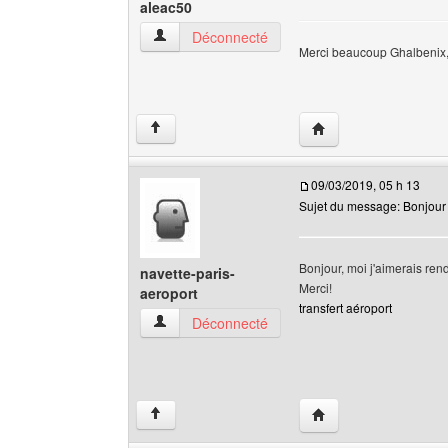
aleac50
aleac50 Voir le profil de l'utilisateur
Déconnecté
Merci beaucoup Ghalbenix, j'
Visiter le site web de 
↑
09/03/2019, 05 h 13
Sujet du message: Bonjour
Bonjour, moi j'aimerais ren
navette-paris-
Merci!
aeroport
transfert aéroport
navette-paris-aeroport Voir le profil de l'utilisat
Déconnecté
Visiter le site web de 
↑