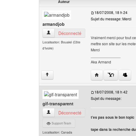
Auteur
18/07/2008, 18 h 24
Sujet du message: Merci
armandjob
armandjob Voir le profil de l'utilisateur
Déconnecté
Vraiment merci pour tout ce
Localisation: Bouaké (Côte
mettre son site sur les mot
d'Ivoire)
Merci
______________
Aka Armand
Visiter le site web de 
↑
18/07/2008, 18 h 42
Sujet du message:
gif-transparent
gif-transparent Voir le profil de l'utilisateur
Déconnecté
t'es pas sous le bon topic
Support-Team
tape dans la recherche du
Localisation: Canada
______________