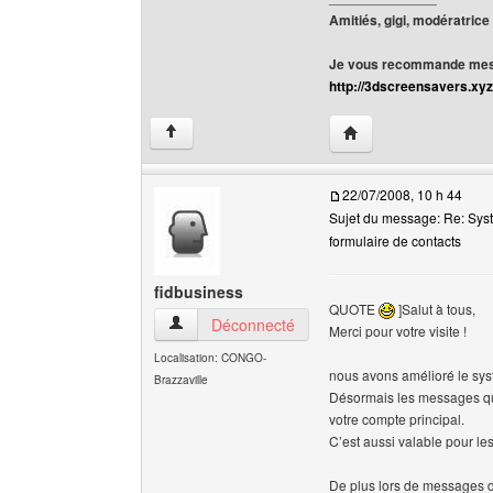
Amitiés, gigi, modératrice
Je vous recommande mes 
http://3dscreensavers.xyz
Visiter le site web de l
↑
22/07/2008, 10 h 44
Sujet du message: Re: Sys
formulaire de contacts
fidbusiness
QUOTE
]Salut à tous,
fidbusiness Voir le profil de l'utilisateur
Déconnecté
Merci pour votre visite !
Localisation: CONGO-
nous avons amélioré le sy
Brazzaville
Désormais les messages qu
votre compte principal.
C’est aussi valable pour le
De plus lors de messages du