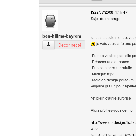
22/07/2008, 17 h 47
Sujet du message:
ben-hlilma-bayrem
salut a touts le monde, vo
je vais vous faire une pe
ben-hlilma-bayrem Voir le profil de l'utilisateur
Déconnecté
-Pub de vos blogs et site pe
-Déposer une annonce
-Pub commercial gratuite
-Musique mp3
-radio ob-design perso (mu
-espace gratuit pour ajouter
*et plein d'autre surprise
Alors profitez-vous de mon s
http://www.ob-design.1s.fr/
c
web
sur le lien suivant:arrow:
ht