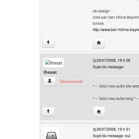
ob-design
creé par: ben Hlima Bayre
tunisie
http://www.ben-hlilma-bayre
Visiter le site web de
↑
26/07/2008, 19 h 28
Sujet du message:
thesat
thesat Voir le profil de l'utilisateur
Déconnecté
*--- Voici mes autre site web
*--- Voici mes autre blog *-
Visiter le site web de l
↑
26/07/2008, 19 h 31
Sujet du message: oui