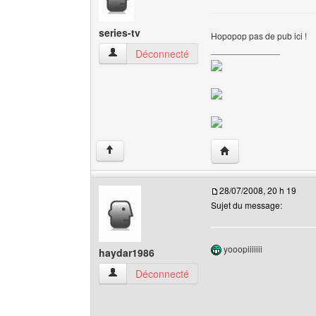
series-tv
Hopopop pas de pub ici !
______________
series-tv Voir le profil de l'utilisateur
Déconnecté
Visiter le site web de l
↑
28/07/2008, 20 h 19
Sujet du message:
yooopiiiiiii
haydar1986
haydar1986 Voir le profil de l'utilisateur
Déconnecté