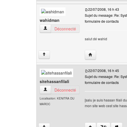
22/07/2008, 16 h 43
Sujet du message: Re: Sys
wahidman
formulaire de contacts
wahidman Voir le profil de l'utilisateur
Déconnecté
salut dé wahid
Visiter le site web de 
↑
22/07/2008, 16 h 45
Sujet du message: Re: Sys
sitehassanfilali
formulaire de contacts
sitehassanfilali Voir le profil de l'utilisateur
Déconnecté
Localisation: KENITRA DU
[salu je suis hassan filali 
MAROC
mon site web cest site hass
Visiter le site web de l