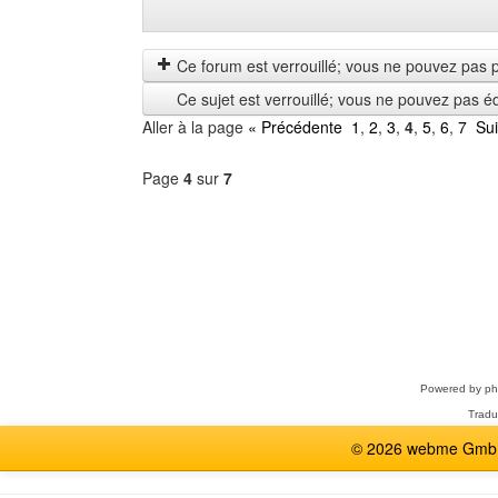
Montrer
Order
les
by
messages
Ce forum est verrouillé; vous ne pouvez pas pos
depuis
Ce sujet est verrouillé; vous ne pouvez pas é
Aller à la page
« Précédente
1
,
2
,
3
,
4
,
5
,
6
,
7
Su
Page
4
sur
7
Sélectionner
un
forum
Powered by
p
Tradu
© 2026 webme GmbH,