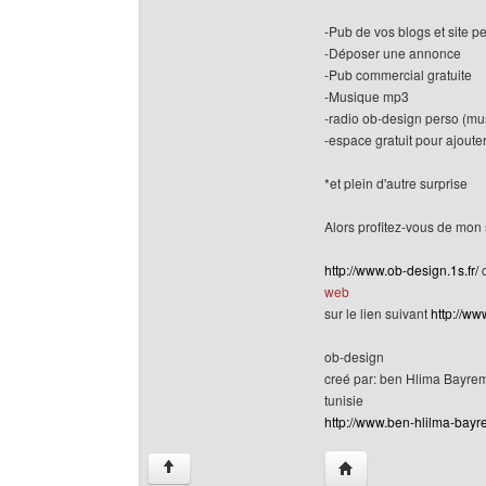
-Pub de vos blogs et site pe
-Déposer une annonce
-Pub commercial gratuite
-Musique mp3
-radio ob-design perso (mu
-espace gratuit pour ajouter
*et plein d'autre surprise
Alors profitez-vous de mon s
http://www.ob-design.1s.fr/
c
web
sur le lien suivant
http://ww
ob-design
creé par: ben Hlima Bayre
tunisie
http://www.ben-hlilma-bayre
Visiter le site web de
↑