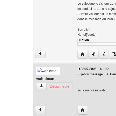
Le sujet que le visiteur au
de contact : » dans le suje
Si votre visiteur est un mem
dans le message du formula
Bon clic !
Huriel[/quote]
Citation:
Visiter le site web de 
↑
22/07/2008, 16 h 42
Sujet du message: Re: Re
wahidman
wahidman Voir le profil de l'utilisateur
Déconnecté
saha mehdi sé wahid
Visiter le site web de 
↑