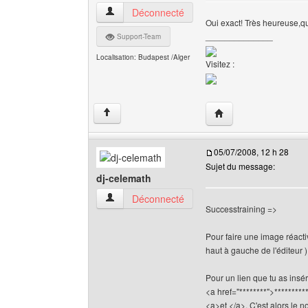
webmaster-shop Voir le profil de l'utilisateur
Déconnecté
Oui exact! Très heureuse,qu
______________
Support-Team
Localisation: Budapest /Alger
Visitez :
Visiter le site web de
↑
05/07/2008, 12 h 28
Sujet du message:
dj-celemath
dj-celemath Voir le profil de l'utilisateur
Déconnecté
Successtraining =>
Pour faire une image réactiv
haut à gauche de l'éditeur )
Pour un lien que tu as insé
<a href="********">**********
<a>et </a>. C'est alors le n