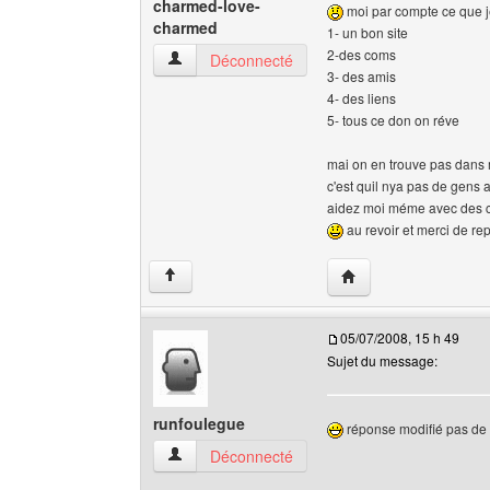
charmed-love-
moi par compte ce que je
charmed
1- un bon site
2-des coms
charmed-love-charmed Voir le profil de l'utilisa
Déconnecté
3- des amis
4- des liens
5- tous ce don on réve
mai on en trouve pas dans 
c'est quil nya pas de gens a
aidez moi méme avec des con
au revoir et merci de re
Visiter le site web de
↑
05/07/2008, 15 h 49
Sujet du message:
runfoulegue
réponse modifié pas d
runfoulegue Voir le profil de l'utilisateur
Déconnecté