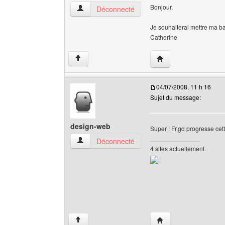
Bonjour,
mastertrade-master Voir le profil de l'utilisateur
Déconnecté
Je souhaiterai mettre ma ba
Catherine
Visiter le site web de
↑
04/07/2008, 11 h 16
Sujet du message:
design-web
Super ! Fr.gd progresse cett
______________
design-web Voir le profil de l'utilisateur
Déconnecté
4 sites actuellement.
Visiter le site web de 
↑