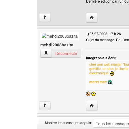
Dernière édition par runfou
Visiter le site web de 
↑
05/07/2008, 17 h 26
Sujet du message: Re: Re
mehdi2008bazita
mehdi2008bazita Voir le profil de l'utilisateur
Déconnecté
infographie a écrit:
cher ami web master *huri
gentille, en plus je t'invi
électronique
merci mec
Visiter le site web de
↑
Montrer les messages depuis: