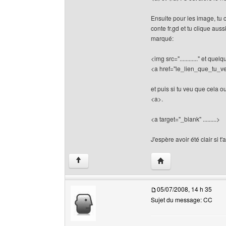
Ensuite pour les image, tu 
conte fr.gd et tu clique aus
marqué:
<img src="............" et que
<a href="le_lien_que_tu_veux
et puis si tu veu que cela o
<a>.
<a target="_blank" .........>
J'espère avoir été clair si 
Visiter le site web de 
↑
05/07/2008, 14 h 35
Sujet du message: CC