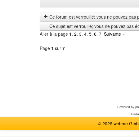
Montrer
Order
les
by
messages
Ce forum est verrouillé; vous ne pouvez pas pos
depuis
Ce sujet est verrouillé; vous ne pouvez pas é
Aller à la page
1
,
2
,
3
,
4
,
5
,
6
,
7
Suivante »
Page
1
sur
7
Sélectionner
un
forum
Powered by
p
Tradu
© 2026 webme GmbH,