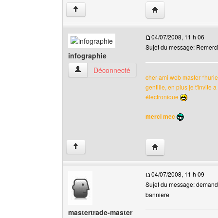
Visiter le site web de l
↑
04/07/2008, 11 h 06
Sujet du message: Remerc
infographie
infographie Voir le profil de l'utilisateur
Déconnecté
cher ami web master *huriel
gentille, en plus je t'invite
électronique
merci mec
Visiter le site web de 
↑
04/07/2008, 11 h 09
Sujet du message: demande
banniere
mastertrade-master