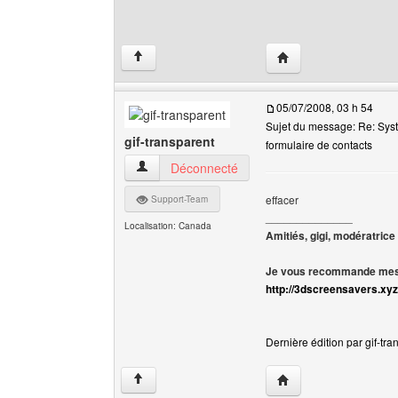
Visiter le site web de 
↑
05/07/2008, 03 h 54
Sujet du message: Re: Sys
gif-transparent
formulaire de contacts
gif-transparent Voir le profil de l'utilisateur
Déconnecté
effacer
Support-Team
______________
Localisation: Canada
Amitiés, gigi, modératrice
Je vous recommande mes 
http://3dscreensavers.xyz
Dernière édition par gif-tra
Visiter le site web de l
↑