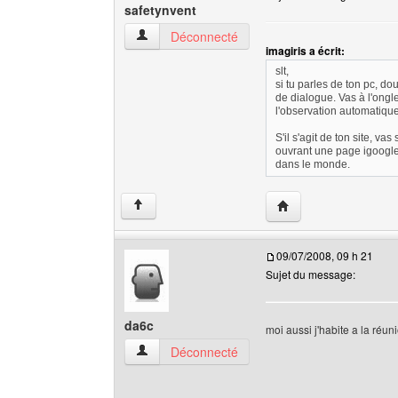
safetynvent
safetynvent Voir le profil de l'utilisateur
Déconnecté
imagiris a écrit:
slt,
si tu parles de ton pc, do
de dialogue. Vas à l'ongle
l'observation automatique 
S'il s'agit de ton site, 
ouvrant une page igoogle 
dans le monde.
Visiter le site web de 
↑
09/07/2008, 09 h 21
Sujet du message:
da6c
moi aussi j'habite a la réun
da6c Voir le profil de l'utilisateur
Déconnecté