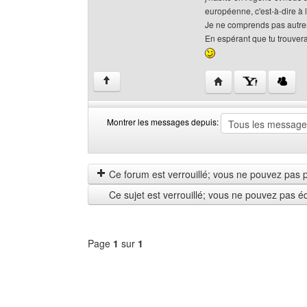
européenne, c'est-à-dire à l
Je ne comprends pas autreme
En espérant que tu trouvera
Visiter le site web de 
↑
Montrer les messages depuis:
Montrer
Order
les
by
messages
Ce forum est verrouillé; vous ne pouvez pas pos
depuis
Ce sujet est verrouillé; vous ne pouvez pas é
Page
1
sur
1