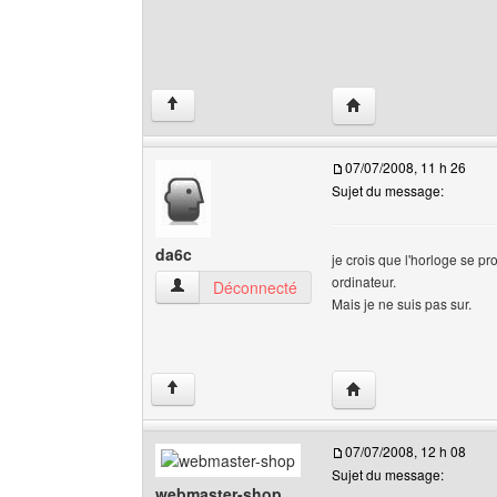
Visiter le site web de 
↑
07/07/2008, 11 h 26
Sujet du message:
da6c
je crois que l'horloge se pr
ordinateur.
da6c Voir le profil de l'utilisateur
Déconnecté
Mais je ne suis pas sur.
Visiter le site web de 
↑
07/07/2008, 12 h 08
Sujet du message:
webmaster-shop