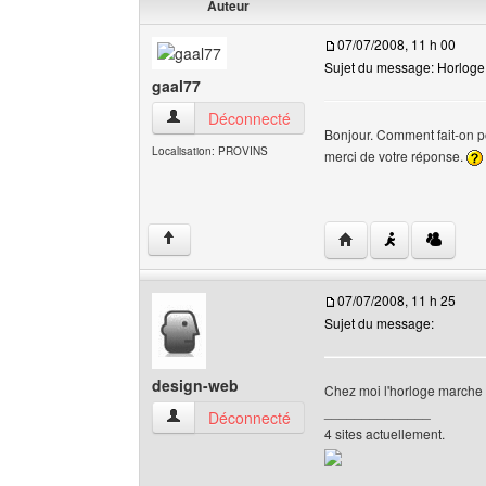
Auteur
07/07/2008, 11 h 00
Sujet du message: Horloge 
gaal77
gaal77 Voir le profil de l'utilisateur
Déconnecté
Bonjour. Comment fait-on po
Localisation: PROVINS
merci de votre réponse.
Visiter le site web de 
↑
07/07/2008, 11 h 25
Sujet du message:
design-web
Chez moi l'horloge marche
______________
design-web Voir le profil de l'utilisateur
Déconnecté
4 sites actuellement.