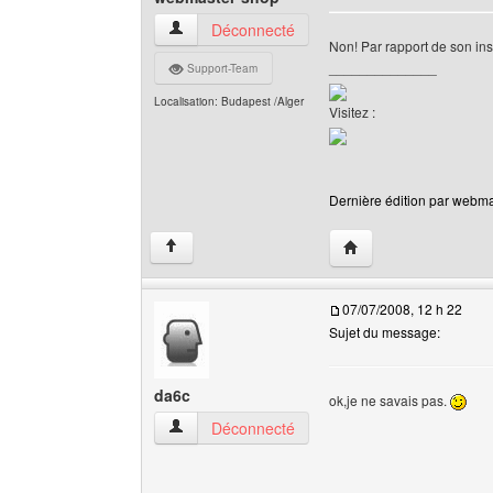
webmaster-shop Voir le profil de l'utilisateur
Déconnecté
Non! Par rapport de son insc
______________
Support-Team
Localisation: Budapest /Alger
Visitez :
Dernière édition par webmas
Visiter le site web de
↑
07/07/2008, 12 h 22
Sujet du message:
da6c
ok,je ne savais pas.
da6c Voir le profil de l'utilisateur
Déconnecté