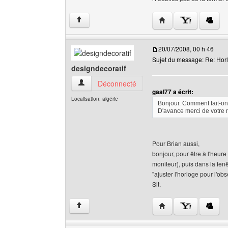
Visiter le site web de l
↑
20/07/2008, 00 h 46
Sujet du message: Re: Horl
designdecoratif
designdecoratif Voir le profil de l'utilisateur
Déconnecté
gaal77 a écrit:
Localisation: algérie
Bonjour. Comment fait-on 
D'avance merci de votre
Pour Brian aussi,
bonjour, pour être à l'heure
moniteur), puis dans la fen
"ajuster l'horloge pour l'ob
Slt.
Visiter le site web de 
↑