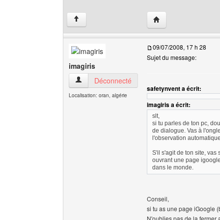
Visiter le site web de 
↑
09/07/2008, 17 h 28
Sujet du message:
imagiris
imagiris Voir le profil de l'utilisateur
Déconnecté
safetynvent a écrit:
Localisation: oran, algérie
imagiris a écrit:
slt,
si tu parles de ton pc, do
de dialogue. Vas à l'ongle
l'observation automatique 
S'il s'agit de ton site, 
ouvrant une page igoogle 
dans le monde.
Conseil,
si tu as une page iGoogle (b
N'oublies pas de la fermer a