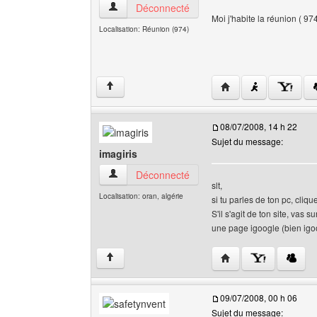
team-plc Voir le profil de l'utilisateur
Déconnecté
Moi j'habite la réunion ( 974 
Localisation: Réunion (974)
Visiter le site web de 
↑
08/07/2008, 14 h 22
Sujet du message:
imagiris
imagiris Voir le profil de l'utilisateur
Déconnecté
slt,
Localisation: oran, algérie
si tu parles de ton pc, cliq
S'il s'agit de ton site, va
une page igoogle (bien igoo
Visiter le site web de l
↑
09/07/2008, 00 h 06
Sujet du message: