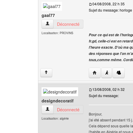
04/08/2008, 22 h 35
Sujet du message: horloge
gaal77
gaal77 Voir le profil de l'utilisateur
Déconnecté
Localisation: PROVINS
Pour ce qui est de l'horlog
fr.gd, celle-ci est en reta
l'heure exacte. D'où ma qu
des réponses que l'on m'a 
tous,comme même. Cordia
Visiter le site web de 
↑
13/08/2008, 02 h 32
Sujet du message:
designdecoratif
designdecoratif Voir le profil de l'utilisateur
Déconnecté
Bonjour,
Localisation: algérie
j'ai été absent pendant 15 j.
Cela dépend sous quelle lat
j'habite en Algérie et nous