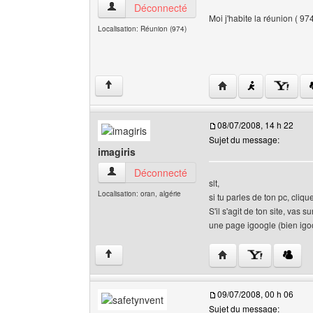
team-plc Voir le profil de l'utilisateur
Déconnecté
Moi j'habite la réunion ( 974 
Localisation: Réunion (974)
Visiter le site web de 
↑
08/07/2008, 14 h 22
Sujet du message:
imagiris
imagiris Voir le profil de l'utilisateur
Déconnecté
slt,
Localisation: oran, algérie
si tu parles de ton pc, cliq
S'il s'agit de ton site, va
une page igoogle (bien igoo
Visiter le site web de l
↑
09/07/2008, 00 h 06
Sujet du message: