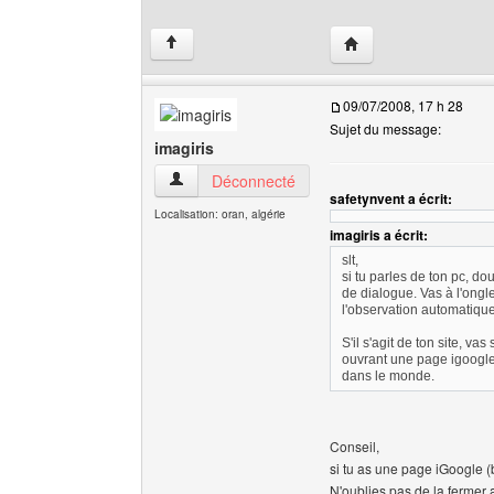
Visiter le site web de 
↑
09/07/2008, 17 h 28
Sujet du message:
imagiris
imagiris Voir le profil de l'utilisateur
Déconnecté
safetynvent a écrit:
Localisation: oran, algérie
imagiris a écrit:
slt,
si tu parles de ton pc, do
de dialogue. Vas à l'ongle
l'observation automatique 
S'il s'agit de ton site, 
ouvrant une page igoogle 
dans le monde.
Conseil,
si tu as une page iGoogle (b
N'oublies pas de la fermer a