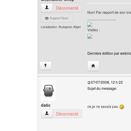
webmaster-shop Voir le profil de l'utilisateur
Déconnecté
Non! Par rapport de son insc
______________
Support-Team
Localisation: Budapest /Alger
Visitez :
Dernière édition par webmas
Visiter le site web de
↑
07/07/2008, 12 h 22
Sujet du message:
da6c
ok,je ne savais pas.
da6c Voir le profil de l'utilisateur
Déconnecté