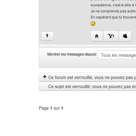
européenne, c'est-à-dire à l
Je ne comprends pas autreme
En espérant que tu trouvera
Visiter le site web de 
↑
Montrer les messages depuis:
Montrer
Order
les
by
messages
Ce forum est verrouillé; vous ne pouvez pas pos
depuis
Ce sujet est verrouillé; vous ne pouvez pas é
Page
1
sur
1