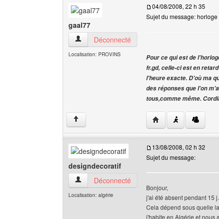
04/08/2008, 22 h 35
Sujet du message: horloge
gaal77
gaal77 Voir le profil de l'utilisateur
Déconnecté
Localisation: PROVINS
Pour ce qui est de l'horlog
fr.gd, celle-ci est en reta
l'heure exacte. D'où ma qu
des réponses que l'on m'a 
tous,comme même. Cordia
Visiter le site web de 
↑
13/08/2008, 02 h 32
Sujet du message:
designdecoratif
designdecoratif Voir le profil de l'utilisateur
Déconnecté
Bonjour,
Localisation: algérie
j'ai été absent pendant 15 j.
Cela dépend sous quelle lat
j'habite en Algérie et nous