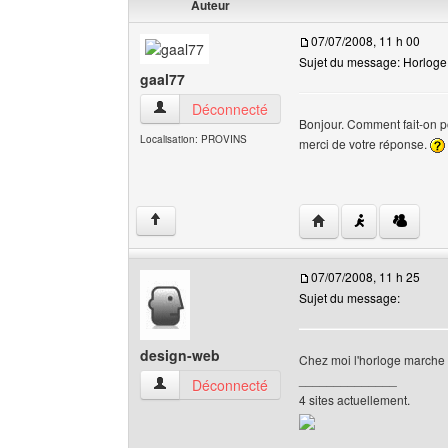
Auteur
07/07/2008, 11 h 00
Sujet du message: Horloge 
gaal77
gaal77 Voir le profil de l'utilisateur
Déconnecté
Bonjour. Comment fait-on po
Localisation: PROVINS
merci de votre réponse.
Visiter le site web de 
↑
07/07/2008, 11 h 25
Sujet du message:
design-web
Chez moi l'horloge marche
______________
design-web Voir le profil de l'utilisateur
Déconnecté
4 sites actuellement.