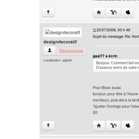
Visiter le site web de l
↑
20/07/2008, 00 h 46
Sujet du message: Re: Horl
designdecoratif
designdecoratif Voir le profil de l'utilisateur
Déconnecté
gaal77 a écrit:
Localisation: algérie
Bonjour. Comment fait-on 
D'avance merci de votre
Pour Brian aussi,
bonjour, pour être à l'heure
moniteur), puis dans la fen
"ajuster l'horloge pour l'ob
Slt.
Visiter le site web de 
↑