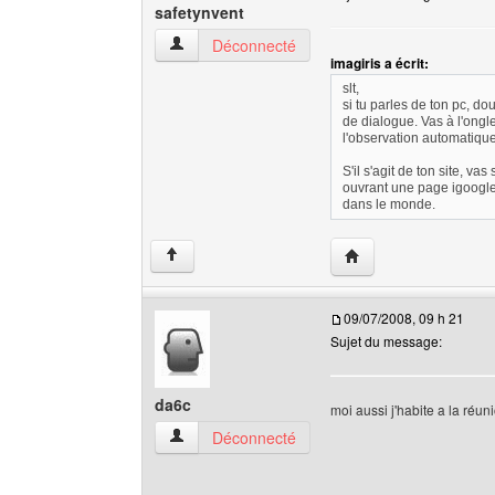
safetynvent
safetynvent Voir le profil de l'utilisateur
Déconnecté
imagiris a écrit:
slt,
si tu parles de ton pc, do
de dialogue. Vas à l'ongle
l'observation automatique 
S'il s'agit de ton site, 
ouvrant une page igoogle 
dans le monde.
Visiter le site web de 
↑
09/07/2008, 09 h 21
Sujet du message:
da6c
moi aussi j'habite a la réun
da6c Voir le profil de l'utilisateur
Déconnecté