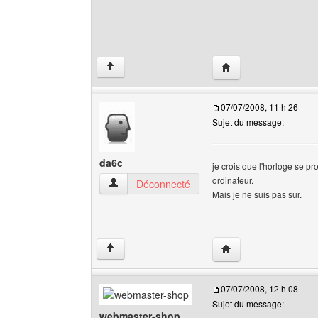
Visiter le site web de 
↑
07/07/2008, 11 h 26
Sujet du message:
da6c
je crois que l'horloge se pr
ordinateur.
da6c Voir le profil de l'utilisateur
Déconnecté
Mais je ne suis pas sur.
Visiter le site web de 
↑
07/07/2008, 12 h 08
Sujet du message:
webmaster-shop