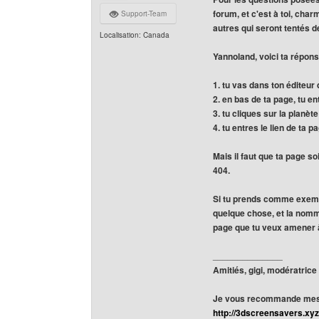
forum, et c'est à toi, char
Support-Team
autres qui seront tentés d
Localisation: Canada
Yannoland, voici ta répon
1. tu vas dans ton éditeur 
2. en bas de ta page, tu e
3. tu cliques sur la planèt
4. tu entres le lien de ta 
Mais il faut que ta page s
404.
Si tu prends comme exemple
quelque chose, et la nomme
page que tu veux amener à
______________
Amitiés, gigi, modératrice
Je vous recommande mes 
http://3dscreensavers.xyz