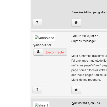
Dernière édition par gif-tra
Visiter le site web de l
↑
05/11/2008, 09 h 10
Sujet du message:
yannoland
yannoland Voir le profil de l'utilisateur
Déconnecté
Merci Charmed d'avoir voul
j'ai une autre inquietude li
un " sous page" d'une " pag
page nomé "Boostez votre vi
des "sous-pages " au sous 
Merci de me repondre.
Visiter le site web de 
↑
07/05/2012, 09 h 52