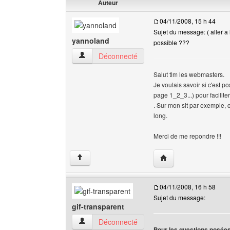
Auteur
04/11/2008, 15 h 44
Sujet du message: ( aller a
yannoland
possible ???
yannoland Voir le profil de l'utilisateur
Déconnecté
Salut tlm les webmasters.
Je voulais savoir si c'est 
page 1_2_3...) pour facilite
. Sur mon sit par exemple, 
long.
Merci de me repondre !!!
Visiter le site web de 
↑
04/11/2008, 16 h 58
Sujet du message:
gif-transparent
gif-transparent Voir le profil de l'utilisateur
Déconnecté
Pour les questions posées