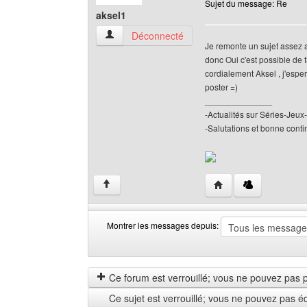
Sujet du message: Re
aksel1
aksel1 Voir le profil de l'utilisateur
Déconnecté
Je remonte un sujet assez 
donc Oui c'est possible de
cordialement Aksel , j'espe
poster =)
______________
-Actualités sur Séries-Je
-Salutations et bonne contin
Visiter le site web de l
↑
Montrer les messages depuis:
Montrer
Order
les
by
messages
Ce forum est verrouillé; vous ne pouvez pas pos
depuis
Ce sujet est verrouillé; vous ne pouvez pas é