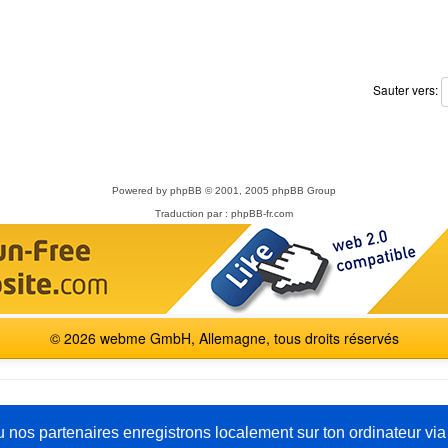
Sauter vers:
Powered by
phpBB
© 2001, 2005 phpBB Group
Traduction par :
phpBB-fr.com
© 2026 webme GmbH, Allemagne, tous droits réservés
English
Español
Français
Italiano
Polski
Русский
u nos partenaires enregistrons localement sur ton ordinateur via