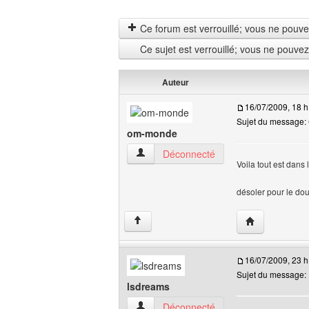
Ce forum est verrouillé; vous ne pouvez 
Ce sujet est verrouillé; vous ne pouve
Auteur
16/07/2009, 18 h
Sujet du message: 
om-monde
om-monde Voir le profil de l'utilisateur
Déconnecté
Voila tout est dans l
désoler pour le do
Visiter le site
↑
16/07/2009, 23 h
Sujet du message:
lsdreams
lsdreams Voir le profil de l'utilisateur
Déconnecté