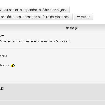
pas poster, ni répondre, ni éditer les sujets.
z pas éditer les messages ou faire de réponses.
retour
Message
 07
Comment ecrit en grand et en couleur dans l'extra forum
e titre
uble post
 web de l'utilisateur: om-monde
 23