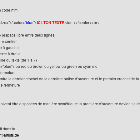
n code html:
size="4".color="
blue
">
ICI, TON TEXTE
</font></center><br>
e (espace libre entre deux lignes)
> = centrer
xte à gauche
texte à droite
aille du texte (de 1 à 7)
lor="blue"> ou red ou brown ou yellow ou green ou cyan etc
 fermeture
re le dernier crochet de la dernière balise d'ouverture et le premier crochet de la
de fermeture
doivent être disposées de manière symétrique: la première d'ouverture devient la de
.
it dans la
t-artists.de