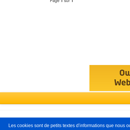
Page
1
sur
1
Sélectionner
un
forum
Deutsch
Les cookies sont de petits textes d'informations que nous o