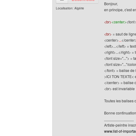
Bonjour,
Localisation: Algérie
en principe, c'est e
<br>
<center>
<font 
<br>
= saut de lign
<center>
...
</center
<left>...</left> = te
<right>...</right> = 
<font size="..."> = t
<font size="..."/co
</font> = balise de
>ICI TON TEXTE< ent
</center> = balise 
<br> est invariable
Toutes les balises 
Bonne continuation
______________
Artiste-peintre inscr
www.list-of-importan