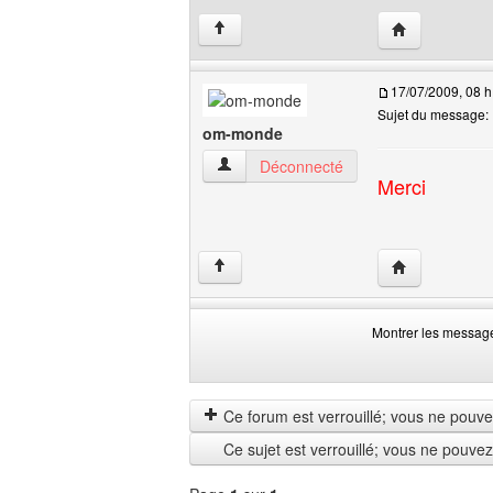
Visiter le site 
↑
17/07/2009, 08 h
Sujet du message:
om-monde
om-monde Voir le profil de l'utilisateur
Déconnecté
Merci
Visiter le site
↑
Montrer les messag
Montrer
Order
les
by
messages
Ce forum est verrouillé; vous ne pouvez 
depuis
Ce sujet est verrouillé; vous ne pouve