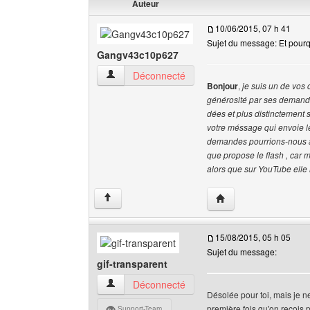
Auteur
10/06/2015, 07 h 41
Sujet du message: Et pourqu
Gangv43c10p627
Gangv43c10p627 Voir le profil de l'utilisateur
Déconnecté
Bonjour
,
je suis un de vos 
générosité par ses demandes
dées et plus distinctement s
votre méssage qui envoie l
demandes pourrions-nous avo
que propose le flash , car
alors que sur YouTube elle 
Visiter le site web de
↑
15/08/2015, 05 h 05
Sujet du message:
gif-transparent
gif-transparent Voir le profil de l'utilisateur
Déconnecté
Désolée pour toi, mais je n
première fois qu'on reçois p
Support-Team