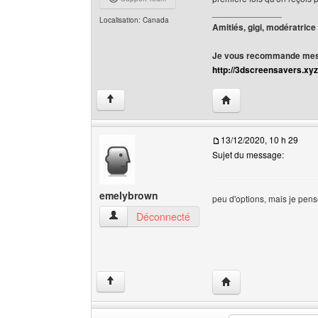
______________
Localisation: Canada
Amitiés, gigi, modératrice
Je vous recommande mes 
http://3dscreensavers.xyz
Visiter le site web de l
↑
13/12/2020, 10 h 29
Sujet du message:
emelybrown
peu d'options, mais je pens
emelybrown Voir le profil de l'utilisateur
Déconnecté
Visiter le site web de
↑