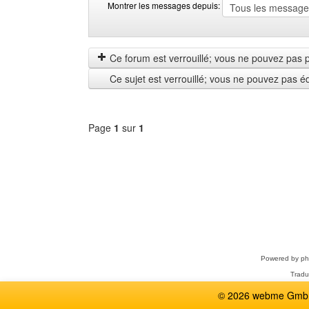
Montrer les messages depuis:
Montrer
Order
les
by
messages
Ce forum est verrouillé; vous ne pouvez pas pos
depuis
Ce sujet est verrouillé; vous ne pouvez pas é
Page
1
sur
1
Sélectionner
un
forum
Powered by
p
Tradu
© 2026 webme GmbH,