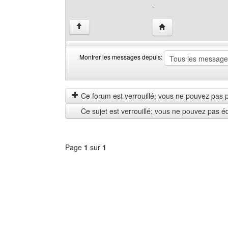
.
Visiter le site web de 
↑
Montrer les messages depuis:
Montrer
Order
les
by
messages
Ce forum est verrouillé; vous ne pouvez pas pos
depuis
Ce sujet est verrouillé; vous ne pouvez pas é
Page
1
sur
1
Sélectionner
un