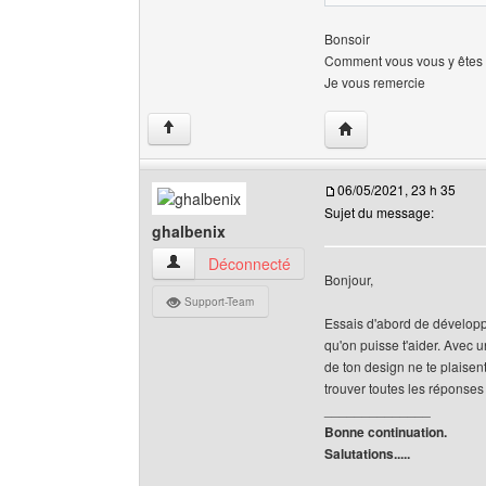
Bonsoir
Comment vous vous y êtes p
Je vous remercie
Visiter le site web de 
↑
06/05/2021, 23 h 35
Sujet du message:
ghalbenix
ghalbenix Voir le profil de l'utilisateur
Déconnecté
Bonjour,
Support-Team
Essais d'abord de développe
qu'on puisse t'aider. Avec 
de ton design ne te plaisen
trouver toutes les réponses 
______________
Bonne continuation.
Salutations.....