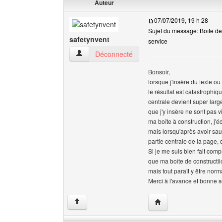
Auteur
07/07/2019, 19 h 28
Sujet du message: Boîte de
safetynvent
service
safetynvent Voir le profil de l'utilisateur
Déconnecté
Bonsoir,
lorsque j'insère du texte o
le résultat est catastrophiq
centrale devient super large 
que j'y insère ne sont pas 
ma boîte à construction, j'éc
mais lorsqu'après avoir sau
partie centrale de la page, 
Si je me suis bien fait comp
que ma boîte de constructii
mais tout paraît y être norm
Merci à l'avance et bonne s
Visiter le site web de 
↑