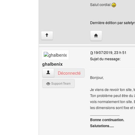
Salut cordial
Dernière édition par safetyn
Visiter le site web de 
↑
19/07/2019, 23 h 51
Sujet du message:
ghalbenix
ghalbenix Voir le profil de l'utilisateur
Déconnecté
Bonjour,
Support-Team
Je viens de revoir ton site
Ton problème peut être du à
vois normalement ton site. 
les dimensions sont fixe et 
______________
Bonne continuation.
Salutations.....