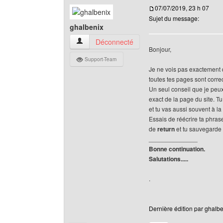
07/07/2019, 23 h 07
Sujet du message:
ghalbenix
ghalbenix Voir le profil de l'utilisateur
Déconnecté
Bonjour,
Support-Team
Je ne vois pas exactement qu
toutes tes pages sont corre
Un seul conseil que je peux
exact de la page du site. Tu
et tu vas aussi souvent à la 
Essais de réécrire ta phrase
de
return
et tu sauvegarde 
______________
Bonne continuation.
Salutations.....
.
Dernière édition par ghalbe