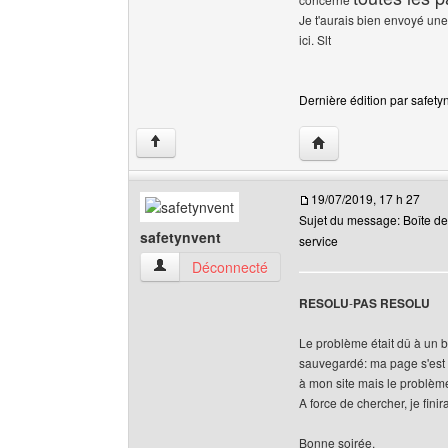
Je t'aurais bien envoyé une
ici. Slt
Dernière édition par safetyn
Visiter le site web de 
↑
19/07/2019, 17 h 27
Sujet du message: Boîte de
safetynvent
service
safetynvent Voir le profil de l'utilisateur
Déconnecté
RESOLU
-
PAS RESOLU
Le problème était dû à un bo
sauvegardé: ma page s'est 
à mon site mais le problème
A force de chercher, je finir
Bonne soirée.