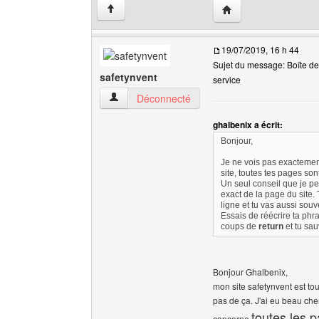
Visiter le site web de 
↑
19/07/2019, 16 h 44
Sujet du message: Boîte de
safetynvent
service
safetynvent Voir le profil de l'utilisateur
Déconnecté
ghalbenix a écrit:
Bonjour,
Je ne vois pas exactement 
site, toutes tes pages son
Un seul conseil que je pe
exact de la page du site.
ligne et tu vas aussi souve
Essais de réécrire ta phra
coups de
return
et tu sau
Bonjour Ghalbenix,
mon site safetynvent est tou
pas de ça. J'ai eu beau che
toutes les 
concerne