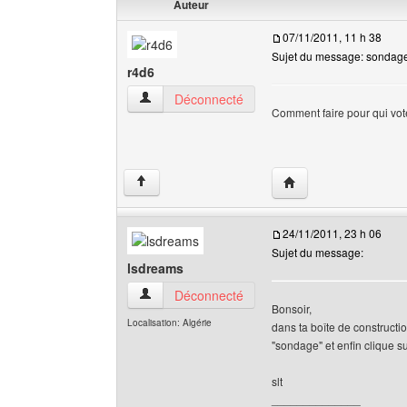
Auteur
07/11/2011, 11 h 38
Sujet du message: sondag
r4d6
r4d6 Voir le profil de l'utilisateur
Déconnecté
Comment faire pour qui vo
Visiter le site web de l
↑
24/11/2011, 23 h 06
Sujet du message:
lsdreams
lsdreams Voir le profil de l'utilisateur
Déconnecté
Bonsoir,
Localisation: Algérie
dans ta boîte de constructio
"sondage" et enfin clique sur
slt
______________