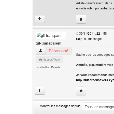
Artiste-peintre inscrit dans 
www.list-of-important-artist
Visiter le site web de 
↑
30/11/2011, 22 h 58
Sujet du message:
gif-transparent
gif-transparent Voir le profil de l'utilisateur
Déconnecté
Sache que les sondages so
______________
Support-Team
Amitiés, gigi, modératrice
Localisation: Canada
Je vous recommande mes 
http://3dscreensavers.xyz
Visiter le site web de l
↑
Montrer les messages depuis:
Montrer
Order