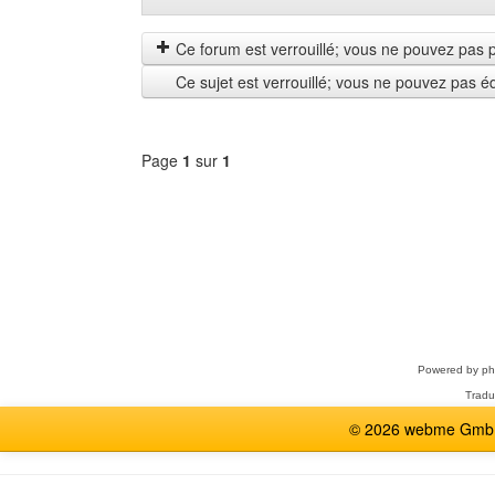
les
by
messages
Ce forum est verrouillé; vous ne pouvez pas pos
depuis
Ce sujet est verrouillé; vous ne pouvez pas é
Page
1
sur
1
Sélectionner
un
forum
Powered by
p
Tradu
© 2026 webme GmbH,