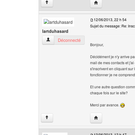
Visiter le site web de 
↑
12/06/2013, 22 h 54
Sujet du message: Re: Inscr
lartduhasard
lartduhasard Voir le profil de l'utilisateur
Déconnecté
Bonjour,
Décidément je n'y arrive pa
mail de mes contacts et j'ai
s'inscrivent en cliquant sur 
fonctionner je ne compren
Et une autre question comme
chaque fois sur le site?
Merci par avance.
Visiter le site web de 
↑
13/06/2013, 12 h 47