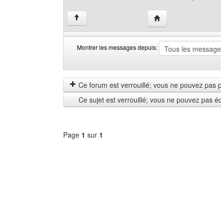
Visiter le site web de 
↑
Montrer les messages depuis:
Montrer
Order
les
by
messages
Ce forum est verrouillé; vous ne pouvez pas pos
depuis
Ce sujet est verrouillé; vous ne pouvez pas é
Page
1
sur
1
Sélectionner
un
forum