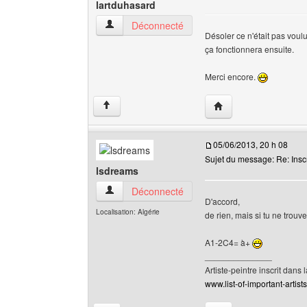
lartduhasard
lartduhasard Voir le profil de l'utilisateur
Déconnecté
Désoler ce n'était pas voul
ça fonctionnera ensuite.
Merci encore.
Visiter le site web de 
↑
05/06/2013, 20 h 08
Sujet du message: Re: Inscr
lsdreams
lsdreams Voir le profil de l'utilisateur
Déconnecté
D'accord,
Localisation: Algérie
de rien, mais si tu ne trouv
A1-2C4= à+
______________
Artiste-peintre inscrit dans 
www.list-of-important-artist