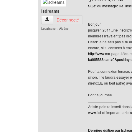
Sujet du message: Re: Inscr
lsdreams
lsdreams Voir le profil de l'utilisateur
Déconnecté
Bonjour,
Localisation: Algérie
jusqu'en 2011,une inscripti
membres n'avaient pas droi
Head: je ne sais pas si tu 
encore, si tu consens à envo
http://www.ma-page.fr/foru
t=69558&start=0&postdays
Pour ta connexion tenace, vé
sinon, il te faudra essayer 
(firefox,IE ou tout autre) av
Bonne journée.
______________
Artiste-peintre inscrit dans 
www.list-of-important-artist
Dernière édition par lsdrea