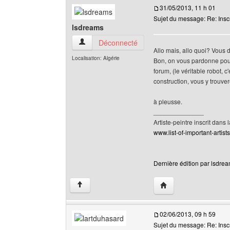
31/05/2013, 11 h 01
Sujet du message: Re: Inscr
lsdreams
lsdreams Voir le profil de l'utilisateur
Déconnecté
Allo mais, allo quoi? Vous 
Localisation: Algérie
Bon, on vous pardonne pour 
forum, (le véritable robot, c
construction, vous y trouve
à pleusse.
______________
Artiste-peintre inscrit dans 
www.list-of-important-artist
Dernière édition par lsdrea
Visiter le site web de 
↑
02/06/2013, 09 h 59
Sujet du message: Re: Inscr