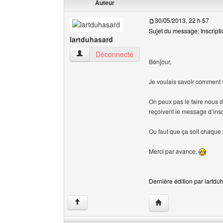
Auteur
30/05/2013, 22 h 57
Sujet du message: Inscripti
lartduhasard
lartduhasard Voir le profil de l'utilisateur
Déconnecté
Bonjour,
Je voulais savoir comment v
On peux pas le faire nous di
reçoivent le message d’insc
Ou faut que ça soit chaque
Merci par avance.
Dernière édition par lartduh
Visiter le site web de 
↑