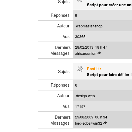
r
Sujets
s
Script pour créer une a
l
s
e
a
Réponses
9
d
g
e
e
Auteur
webmaster-shop
r
Vus
n
30365
i
Derniers
28/02/2013, 18 h 47
e
Messages
V
africareunion
r
o
m
i
e
Post-it :
r
Sujets
s
Script pour faire défiler l
l
s
e
a
Réponses
6
d
g
e
e
Auteur
design-web
r
Vus
n
17157
i
Derniers
29/08/2009, 06 h 34
e
Messages
V
lord-sober-win32
r
o
m