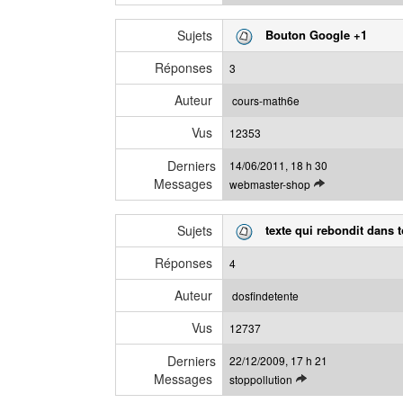
o
r
i
m
Sujets
Bouton Google +1
r
e
l
s
Réponses
3
e
s
d
a
Auteur
cours-math6e
e
g
Vus
r
12353
e
n
Derniers
14/06/2011, 18 h 30
i
Messages
V
webmaster-shop
e
o
r
i
m
Sujets
texte qui rebondit dans t
r
e
l
s
Réponses
4
e
s
d
a
Auteur
dosfindetente
e
g
Vus
r
12737
e
n
Derniers
22/12/2009, 17 h 21
i
Messages
V
stoppollution
e
o
r