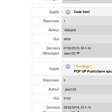
o
m
i
e
Sujets
Code html
r
s
l
s
Réponses
1
e
a
d
g
Auteur
fetibafrik
e
e
Vus
r
9659
n
Derniers
27/02/2018, 00 h 24
i
Messages
V
Jaec132
e
o
r
i
m
[ Sondage ]
r
Sujets
e
POP UP Publicitaire ajout
l
s
e
s
Réponses
0
d
a
e
g
Auteur
Jaec132
r
e
Vus
n
5103
i
Derniers
26/02/2018, 23 h 12
e
V