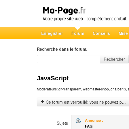
Enregistrer
Forum
Conseils
Mise
Recherche dans le forum:
Recherche dans le forum
Rechercher
JavaScript
Modérateurs:
gif-transparent
,
webmaster-shop
,
ghalbenix
,
Ce forum est verrouillé; vous ne pouvez pas poster, ni répondre, ni éditer les sujets.
Annonce :
Sujets
FAQ