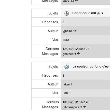
Messages
Jaec132
r
o
m
i
e
Sujets
Script pour 400 jeux
r
s
l
s
Réponses
0
e
a
d
g
Auteur
ghalbenix
e
e
Vus
r
7561
n
Derniers
12/08/2012, 00 h 24
i
Messages
V
ghalbenix
e
o
r
i
m
Sujets
La couleur du fond d'éc
r
e
l
s
Réponses
1
e
s
d
a
Auteur
aksel1
e
g
Vus
r
5885
e
n
Derniers
10/08/2012, 16 h 43
i
Messages
V
gif-transparent
e