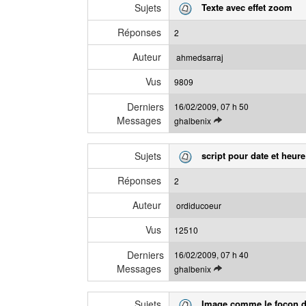
m
Sujets
Texte avec effet zoom
r
e
l
s
Réponses
2
e
s
d
a
Auteur
ahmedsarraj
e
g
Vus
r
9809
e
n
Derniers
16/02/2009, 07 h 50
i
Messages
V
ghalbenix
e
o
r
i
m
Sujets
script pour date et heure
r
e
l
s
Réponses
2
e
s
d
a
Auteur
ordiducoeur
e
g
Vus
r
12510
e
n
Derniers
16/02/2009, 07 h 40
i
Messages
V
ghalbenix
e
o
r
i
m
Sujets
Image comme le focon d