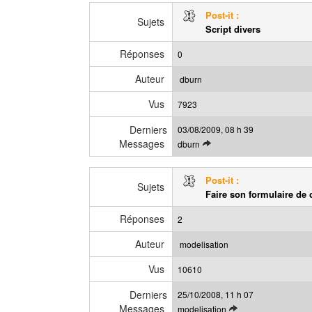
i
e
Post-it :
r
Sujets
s
Script divers
l
s
e
a
Réponses
0
d
g
e
e
Auteur
dburn
r
Vus
n
7923
i
Derniers
03/08/2009, 08 h 39
e
Messages
V
dburn
r
o
m
i
e
Post-it :
r
Sujets
s
Faire son formulaire de c
l
s
e
a
Réponses
2
d
g
e
e
Auteur
modelisation
r
Vus
n
10610
i
Derniers
25/10/2008, 11 h 07
e
Messages
V
modelisation
r