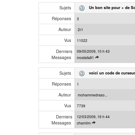
i
m
Sujets
Un bon site pour + de Sc
r
e
l
s
Réponses
3
e
s
d
a
Auteur
2r1
e
g
Vus
r
11022
e
n
Derniers
09/05/2009, 10 h 43
i
Messages
V
mostafa81
e
o
r
i
m
Sujets
voici un code de curseu
r
e
l
s
Réponses
1
e
s
d
a
Auteur
mohammedraso...
e
g
Vus
r
7739
e
n
Derniers
12/03/2009, 16 h 44
i
Messages
V
chamilm
e
o
r
i