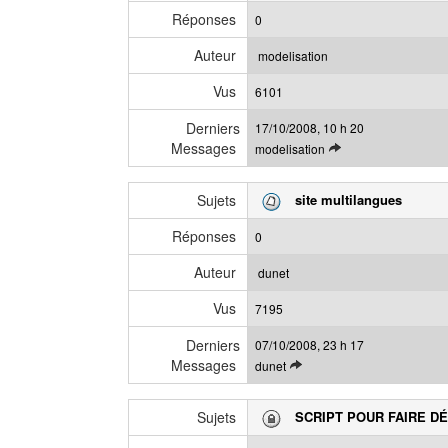
l
s
Réponses
0
e
s
d
a
Auteur
modelisation
e
g
Vus
r
6101
e
n
Derniers
17/10/2008, 10 h 20
i
Messages
V
modelisation
e
o
r
i
m
Sujets
site multilangues
r
e
l
s
Réponses
0
e
s
d
a
Auteur
dunet
e
g
Vus
r
7195
e
n
Derniers
07/10/2008, 23 h 17
i
Messages
V
dunet
e
o
r
i
m
Sujets
SCRIPT POUR FAIRE DÉ
r
e
l
s