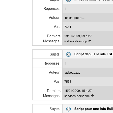
r
e
l
s
Réponses
1
e
s
d
a
Auteur
boisaupot-el...
e
g
Vus
r
7411
e
n
Derniers
19/01/2009, 09 h 27
i
Messages
V
webmaster-shop
e
o
r
i
m
Sujets
Script depuis le site I 
r
e
l
s
Réponses
1
e
s
d
a
Auteur
asbeauzac
e
g
Vus
r
7558
e
n
Derniers
15/01/2009, 15 h 27
i
Messages
V
services-personne
e
o
r
i
m
Sujets
Script pour une info Bul
r
e