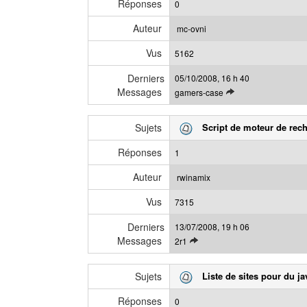
Réponses
0
e
s
d
a
Auteur
mc-ovni
e
g
Vus
r
5162
e
n
Derniers
05/10/2008, 16 h 40
i
Messages
V
gamers-case
e
o
r
i
m
Sujets
Script de moteur de rec
r
e
l
s
Réponses
1
e
s
d
a
Auteur
rwinamix
e
g
Vus
r
7315
e
n
Derniers
13/07/2008, 19 h 06
i
Messages
V
2r1
e
o
r
i
m
Sujets
Liste de sites pour du ja
r
e
l
s
Réponses
0