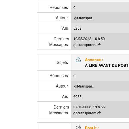
Réponses
0
Auteur
gif-transpar...
Vus
5258
Derniers
10/08/2012, 16 h 59
Messages
V
gif-transparent
o
i
Annonce :
r
Sujets
A LIRE AVANT DE POS
l
e
Réponses
0
d
e
Auteur
gif-transpar...
r
Vus
n
6038
i
Derniers
07/10/2008, 19 h 56
e
Messages
V
gif-transparent
r
o
m
i
e
Post-it :