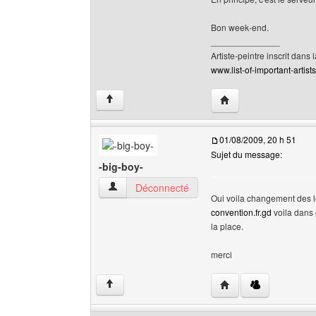
Bon week-end.
______________
Artiste-peintre inscrit dans 
www.list-of-important-artist
Visiter le site web de 
↑
01/08/2009, 20 h 51
Sujet du message:
-big-boy-
-big-boy- Voir le profil de l'utilisateur
Déconnecté
Oui voila changement des let
convention.fr.gd
voila dans 
la place.
merci
Visiter le site web de l
↑