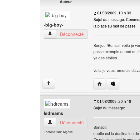
Auteur
01/08/2009, 10 h 33
Sujet du message: Comment
-big-boy-
la place su mot de passe
-big-boy- Voir le profil de l'utilisateur
Déconnecté
Bonjour/Bonsoir voila je vo
passe exemple quand on écri
ya des étoiles .
voila je vous remercie d'a
Visiter le site web de l
↑
01/08/2009, 20 h 18
Sujet du message:
lsdreams
lsdreams Voir le profil de l'utilisateur
Déconnecté
Bonsoir,
Localisation: Algérie
quelle est la destination d
En principe, c'est le serveu