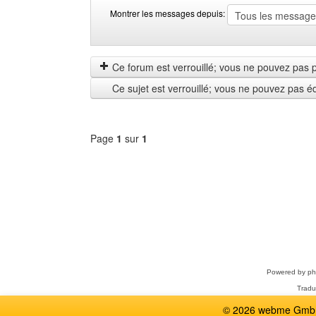
Montrer les messages depuis:
Montrer
Order
les
by
messages
Ce forum est verrouillé; vous ne pouvez pas pos
depuis
Ce sujet est verrouillé; vous ne pouvez pas é
Page
1
sur
1
Sélectionner
un
forum
Powered by
p
Tradu
© 2026 webme GmbH,