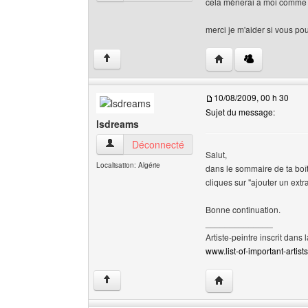
cela mènerai a moi comme 
merci je m'aider si vous p
Visiter le site web de l
↑
10/08/2009, 00 h 30
Sujet du message:
lsdreams
lsdreams Voir le profil de l'utilisateur
Déconnecté
Salut,
Localisation: Algérie
dans le sommaire de ta boîte 
cliques sur "ajouter un extra
Bonne continuation.
______________
Artiste-peintre inscrit dans 
www.list-of-important-artist
Visiter le site web de 
↑