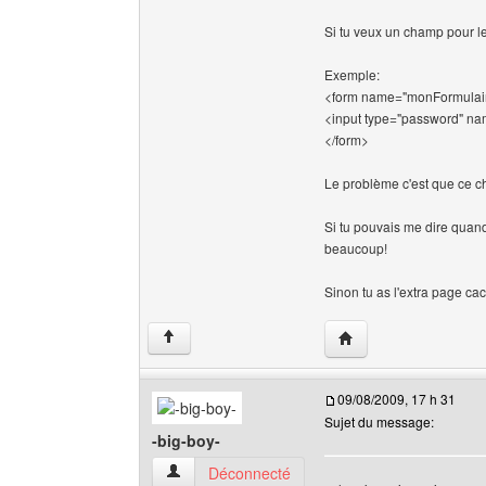
Si tu veux un champ pour le 
Exemple:
<form name="monFormulair
<input type="password" n
</form>
Le problème c'est que ce c
Si tu pouvais me dire quand
beaucoup!
Sinon tu as l'extra page ca
Visiter le site web de 
↑
09/08/2009, 17 h 31
Sujet du message:
-big-boy-
-big-boy- Voir le profil de l'utilisateur
Déconnecté