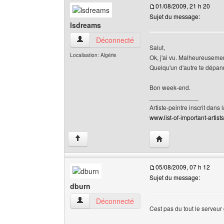
01/08/2009, 21 h 20
Sujet du message:
lsdreams
lsdreams Voir le profil de l'utilisateur
Déconnecté
Salut,
Localisation: Algérie
Ok, j'ai vu. Malheureusement
Quelqu'un d'autre te dépan
Bon week-end.
______________
Artiste-peintre inscrit dans 
www.list-of-important-artist
Visiter le site web de 
↑
05/08/2009, 07 h 12
Sujet du message:
dburn
dburn Voir le profil de l'utilisateur
Déconnecté
Cest pas du tout le serveur