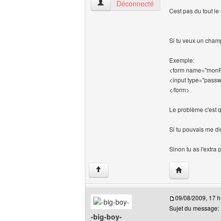
dburn Voir le profil de l'utilisateur
Déconnecté
Cest pas du tout le
Si tu veux un champ
Exemple:
<form name="monFo
<input type="pass
</form>
Le problème c'est 
Si tu pouvais me d
Sinon tu as l'extra
Visiter le site 
↑
09/08/2009, 17 h
Sujet du message:
-big-boy-