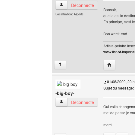
lsdreams Voir le profil de l'utilisateur
Déconnecté
Bonsoir,
Localisation: Algérie
quelle est la desti
En principe, c'est l
Bon week-end.
______________
Artiste-peintre inscr
www.list-of-importan
Visiter le site 
↑
01/08/2009, 20 h
Sujet du message:
-big-boy-
-big-boy- Voir le profil de l'utilisateur
Déconnecté
Oui voila changemen
mot de passe je vou
merci