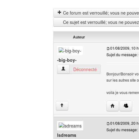
Ce forum est verrouillé; vous ne pouvez 
Ce sujet est verrouillé; vous ne pouve
Auteur
01/08/2009, 10 h
Sujet du message: 
-big-boy-
-big-boy- Voir le profil de l'utilisateur
Déconnecté
Bonjour/Bonsoir voi
sur les autres site o
voila je vous reme
Visiter le site 
↑
01/08/2009, 20 h
Sujet du message:
lsdreams