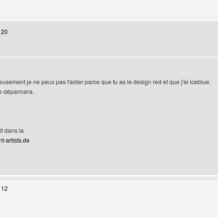
web de l'utilisateur: -big-boy-
 20
reusement je ne peux pas t'aider parce que tu as le design red et que j'ai iceblue.
te dépannera.
it dans la
t-artists.de
web de l'utilisateur: lsdreams
 12