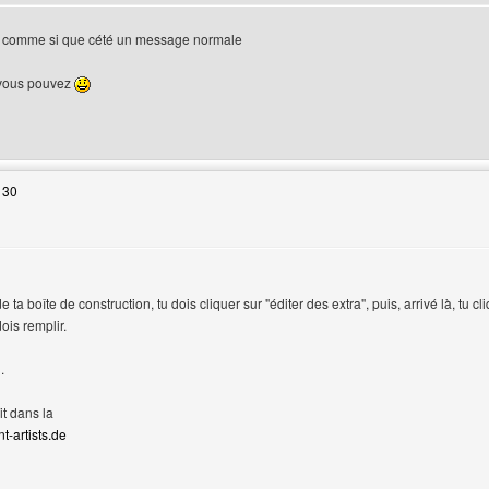
i comme si que cété un message normale
i vous pouvez
web de l'utilisateur: -big-boy-
 30
ta boîte de construction, tu dois cliquer sur "éditer des extra", puis, arrivé là, tu cl
ois remplir.
.
it dans la
t-artists.de
web de l'utilisateur: lsdreams