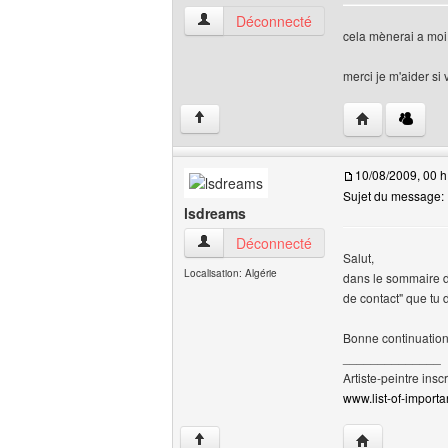
-big-boy- Voir le profil de l'utilisateur
Déconnecté
cela mènerai a mo
merci je m'aider s
Visiter le site 
↑
10/08/2009, 00 h
Sujet du message:
lsdreams
lsdreams Voir le profil de l'utilisateur
Déconnecté
Salut,
Localisation: Algérie
dans le sommaire de 
de contact" que tu d
Bonne continuation
______________
Artiste-peintre inscr
www.list-of-importan
Visiter le site 
↑