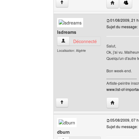
Visiter le site 
↑
01/08/2009, 21 h
Sujet du message:
lsdreams
lsdreams Voir le profil de l'utilisateur
Déconnecté
Salut,
Localisation: Algérie
Ok, j'ai vu. Malheu
Quelqu'un d'autre 
Bon week-end.
______________
Artiste-peintre inscr
www.list-of-importan
Visiter le site 
↑
05/08/2009, 07 h
Sujet du message:
dburn