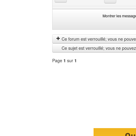
Montrer les messag
Montrer
Order
les
by
messages
Ce forum est verrouillé; vous ne pouvez 
depuis
Ce sujet est verrouillé; vous ne pouve
Page
1
sur
1
Sélectionner
un
forum