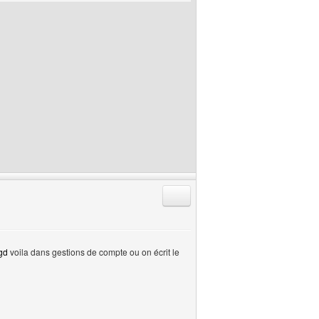
Répondre en citant
gd
voila dans gestions de compte ou on écrit le