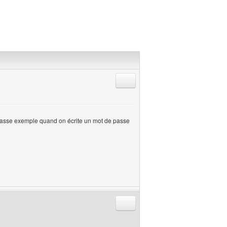
Répondre en citant
e passe exemple quand on écrite un mot de passe
Répondre en citant