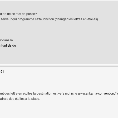
nation de ce mot de passe?
e serveur qui programme cette fonction (changer les lettres en étoiles).
it dans la
t-artists.de
web de l'utilisateur: lsdreams
 51
t des lettre en étoiles la destination est vers moi (site
www.ankama-convention.fr.
drais des étoiles a la place.