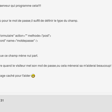
 serveur qui programme cela!!!!
 pour le mot de passe,il suffit de définir le type du champ.
rmulaire" action="" methode="post">
word" name="motdepasse" />
que ce champ mène nul part.
ire quand le visiteur met son mot de passe,ou cela mènerai sa m'aiderai beaucoup!
 page caché pour t'aider
web de l'utilisateur: dburn
 31