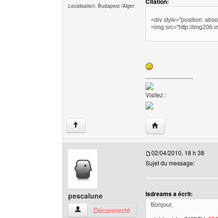
Citation:
Localisation: Budapest /Alger
<div style="position: abso
<img src="http://img206.
______________
Visitez :
Visiter le site web de
↑
02/04/2010, 18 h 38
Sujet du message:
lsdreams a écrit:
pescalune
Bonjour,
pescalune Voir le profil de l'utilisateur
Déconnecté