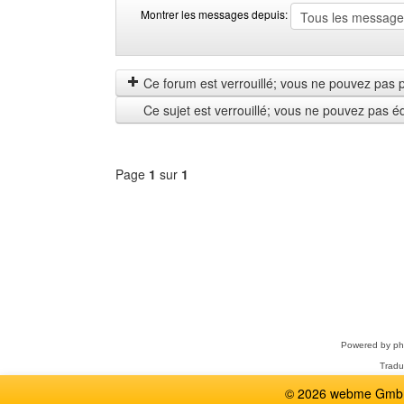
Montrer les messages depuis:
Montrer
Order
les
by
messages
Ce forum est verrouillé; vous ne pouvez pas pos
depuis
Ce sujet est verrouillé; vous ne pouvez pas é
Page
1
sur
1
Sélectionner
un
forum
Powered by
p
Tradu
© 2026 webme GmbH,