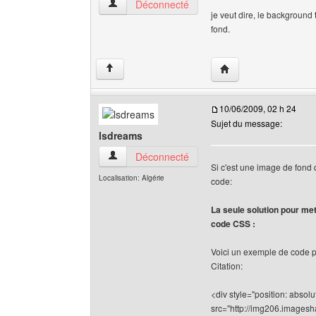
jeuxvideomob Voir le profil de l'utilisateur
Déconnecté
je veut dire, le background 
fond.
Visiter le site web de 
↑
10/06/2009, 02 h 24
Sujet du message:
lsdreams
lsdreams Voir le profil de l'utilisateur
Déconnecté
Si c'est une image de fond q
Localisation: Algérie
code:
La seule solution pour me
code CSS :
Voici un exemple de code 
Citation:
<div style="position: absolu
src="http://img206.imagesh