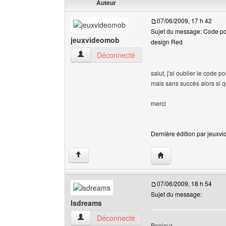
Auteur
07/06/2009, 17 h 42
Sujet du message: Code po
jeuxvideomob
design Red
jeuxvideomob Voir le profil de l'utilisateur
Déconnecté
salut, j'ai oublier le code
mais sans succès alors si qu
merci
Dernière édition par jeuxvi
Visiter le site web de 
↑
07/06/2009, 18 h 54
Sujet du message:
lsdreams
lsdreams Voir le profil de l'utilisateur
Déconnecté
Bonjour,