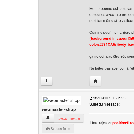
Mon probème est le suivant,
descends avec la barre de n
position même si le visite
Comme pour mon arrière pla
{background-image:url(htt
color:#234CA5;}body{back
ça ne doit pas être très co
Ne faites pas attention à l'ét
Visiter le site web de 
↑
18/11/2009, 07 h 25
Sujet du message:
webmaster-shop
webmaster-shop Voir le profil de l'utilisateur
Déconnecté
Il faut rajouter
position:fixe
Support-Team