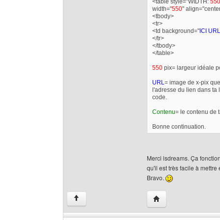
<table style="WIDTH:
55
width="
550
" align="cente
<tbody>
<tr>
<td background="
ICI UR
</tr>
</tbody>
</table>
550
pix= largeur idéale p
URL
= image de x-pix que
l'adresse du lien dans ta l
code.
Contenu
= le contenu de t
Bonne continuation.
Merci lsdreams. Ça fonctio
qu'il est très facile à mettr
Bravo.
Visiter le site web de 
↑