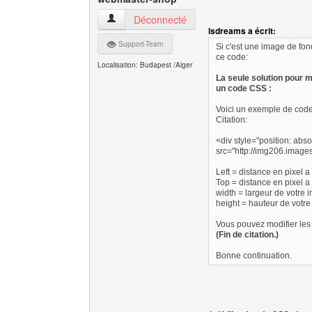
webmaster-shop Voir le profil de l'utilisateur
Déconnecté
lsdreams a écrit:
Support-Team
Si c'est une image de fond
ce code:
Localisation: Budapest /Alger
La seule solution pour 
un code CSS :
Voici un exemple de cod
Citation:
<div style="position: abso
src="http://img206.image
Left = distance en pixel a
Top = distance en pixel a 
width = largeur de votre 
height = hauteur de votr
Vous pouvez modifier les
(Fin de citation.)
Bonne continuation.