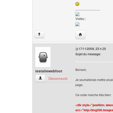
______________
Visitez :
Visiter le site web de
↑
17/11/2009, 23 h 25
Sujet du message:
Bonsoir,
testsitewebfoot
testsitewebfoot Voir le profil de l'utilisateur
Déconnecté
Je souhaiterais mettre plus
page.
Ce code marche très bien:
<div style="position: abso
src="http://img206.images