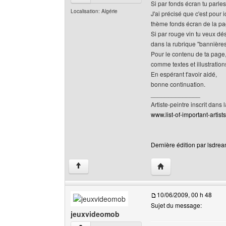
Si par fonds écran tu parles
Localisation: Algérie
J'ai précisé que c'est pour 
thème fonds écran de la p
Si par rouge vin tu veux dés
dans la rubrique "bannières
Pour le contenu de ta page,
comme textes et illustration
En espérant t'avoir aidé,
bonne continuation.
______________
Artiste-peintre inscrit dans 
www.list-of-important-artist
Dernière édition par lsdrea
Visiter le site web de 
↑
10/06/2009, 00 h 48
Sujet du message:
jeuxvideomob