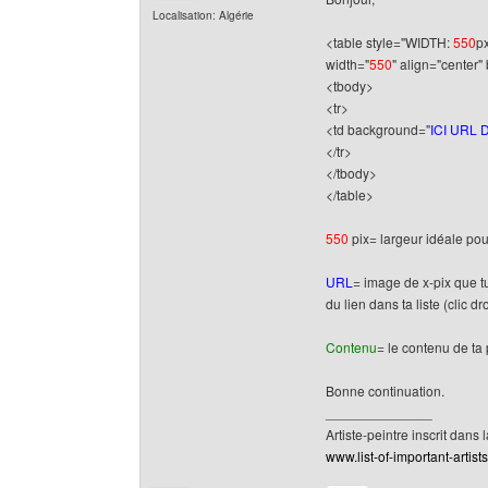
Localisation: Algérie
<table style="WIDTH:
550
p
width="
550
" align="center"
<tbody>
<tr>
<td background="
ICI URL 
</tr>
</tbody>
</table>
550
pix= largeur idéale pou
URL
= image de x-pix que t
du lien dans ta liste (clic d
Contenu
= le contenu de ta 
Bonne continuation.
______________
Artiste-peintre inscrit dans 
www.list-of-important-artist