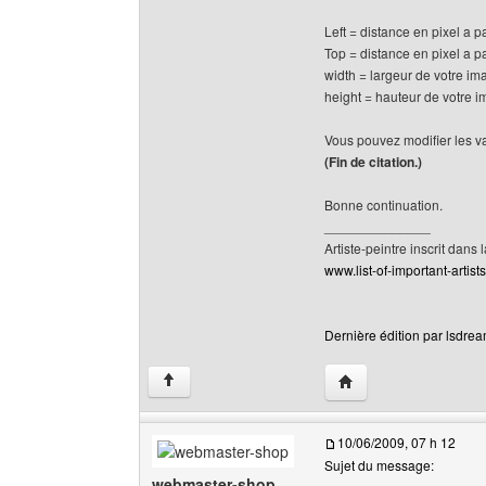
Left = distance en pixel a p
Top = distance en pixel a pa
width = largeur de votre im
height = hauteur de votre 
Vous pouvez modifier les v
(Fin de citation.)
Bonne continuation.
______________
Artiste-peintre inscrit dans 
www.list-of-important-artist
Dernière édition par lsdrea
Visiter le site web de 
↑
10/06/2009, 07 h 12
Sujet du message:
webmaster-shop