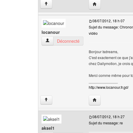
Visiter le site web de 
↑
08/07/2012, 18 h 07
Sujet du message: Chronomè
locanour
vidéo
locanour Voir le profil de l'utilisateur
Déconnecté
Bonjour Isdreams,
C'est exactement ce que j'ai
chez Dailymotion, je crois
Merci comme même pour to
______________
http://www.locanour.fr.gd/
Visiter le site web de 
↑
08/07/2012, 18 h 27
Sujet du message: re
aksel1