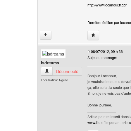
http://www.locanour.fr.gd/
Dernière édition par locanou
Visiter le site web de 
↑
08/07/2012, 09 h 36
Sujet du message:
lsdreams
lsdreams Voir le profil de l'utilisateur
Déconnecté
Bonjour Locanour,
Localisation: Algérie
je voulais dire que tu devra
ça, elle serait la seule que
Sinon, je ne vois pas d'autr
Bonne journée.
______________
Artiste-peintre inscrit dans 
www.list-of-important-artist