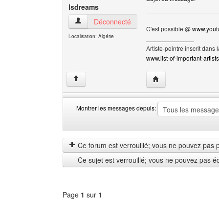
lsdreams
lsdreams Voir le profil de l'utilisateur
Déconnecté
C'est possible @
www.yout
Localisation: Algérie
______________
Artiste-peintre inscrit dans 
www.list-of-important-artist
Visiter le site web de 
↑
Montrer les messages depuis:
Montrer
Order
les
by
messages
Ce forum est verrouillé; vous ne pouvez pas pos
depuis
Ce sujet est verrouillé; vous ne pouvez pas é
Page
1
sur
1