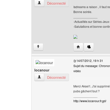
aksel1 Voir le profil de l'utilisateur
Déconnecté
Isdreams a raison , il faut 
Bonne soirée.
______________
-Actualités sur Séries-Je
-Salutations et bonne contin
Visiter le site web de l
↑
14/07/2012, 19 h 31
Sujet du message: Chronomè
locanour
vidéo
locanour Voir le profil de l'utilisateur
Déconnecté
Merci Aksel1, J'ai supprimé
pubs gâchent tout ?
______________
http://www.locanour.fr.gd/