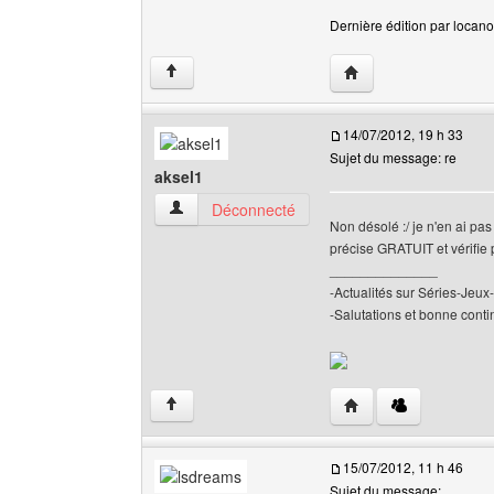
Dernière édition par locanou
Visiter le site web de 
↑
14/07/2012, 19 h 33
Sujet du message: re
aksel1
aksel1 Voir le profil de l'utilisateur
Déconnecté
Non désolé :/ je n'en ai pa
précise GRATUIT et vérifie 
______________
-Actualités sur Séries-Je
-Salutations et bonne contin
Visiter le site web de l
↑
15/07/2012, 11 h 46
Sujet du message: