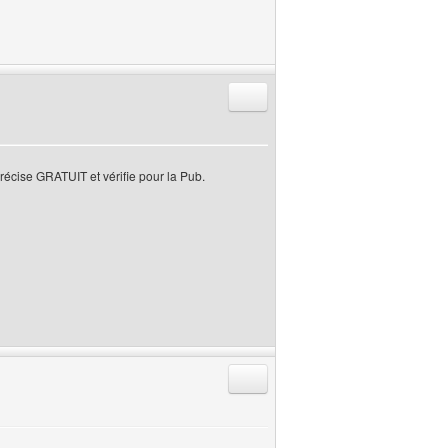
Répondre en citant
récise GRATUIT et vérifie pour la Pub.
Répondre en citant