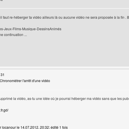
 il faut re-héberger ta vidéo ailleurs là ou aucune vidéo ne sera proposée à la fin .
ries-Jeux-Films-Musique-DessinsAnimés
e continuation ...
web de l'utilisateur: aksel1
 31
Chronomètrer l'arrêt d'une vidéo
supprimé la vidéo, as-tu une idée où je pourrai héberger ma vidéo sans que les pub
fr.gd/
r locanour le 14.07.2012, 20:32; édité 1 fois