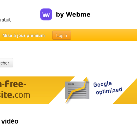
Mise à jour premium
Login
rcher
 vidéo