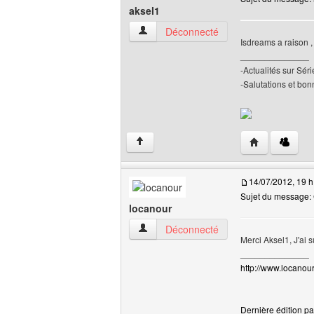
aksel1
aksel1 Voir le profil de l'utilisateur
Déconnecté
Isdreams a raison ,
______________
-Actualités sur Sé
-Salutations et bonn
Visiter le site 
↑
14/07/2012, 19 h
Sujet du message: 
locanour
locanour Voir le profil de l'utilisateur
Déconnecté
Merci Aksel1, J'ai 
______________
http://www.locanour.
Dernière édition pa