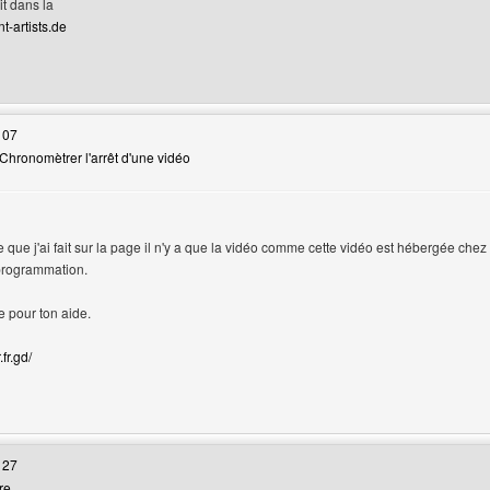
it dans la
t-artists.de
web de l'utilisateur: lsdreams
 07
Chronomètrer l'arrêt d'une vidéo
 que j'ai fait sur la page il n'y a que la vidéo comme cette vidéo est hébergée chez
rogrammation.
pour ton aide.
fr.gd/
web de l'utilisateur: locanour
 27
re