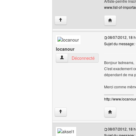
Artiste-peintre inscr
www.list-of-importan
Visiter le site 
↑
08/07/2012, 18 h
Sujet du message: 
locanour
locanour Voir le profil de l'utilisateur
Déconnecté
Bonjour Isdreams,
C'est exactement ce
dépendant de ma p
Merci comme même 
______________
http://www.locanour.
Visiter le site 
↑
08/07/2012, 18 h
Sujet du message: 