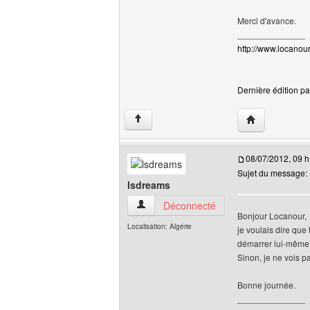
Merci d'avance.
______________
http://www.locanour.
Dernière édition pa
Visiter le site 
↑
08/07/2012, 09 h
Sujet du message:
lsdreams
lsdreams Voir le profil de l'utilisateur
Déconnecté
Bonjour Locanour,
Localisation: Algérie
je voulais dire que 
démarrer lui-même
Sinon, je ne vois pa
Bonne journée.
______________