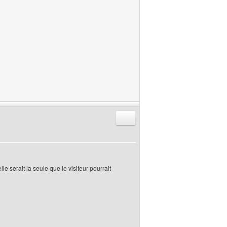
Répondre en citant
le serait la seule que le visiteur pourrait