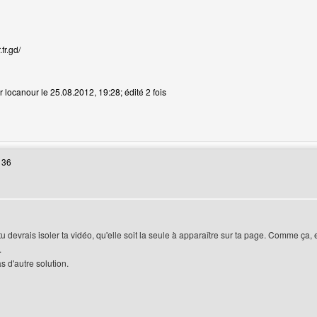
fr.gd/
r locanour le 25.08.2012, 19:28; édité 2 fois
web de l'utilisateur: locanour
 36
tu devrais isoler ta vidéo, qu'elle soit la seule à apparaître sur ta page. Comme ça, el
.
s d'autre solution.