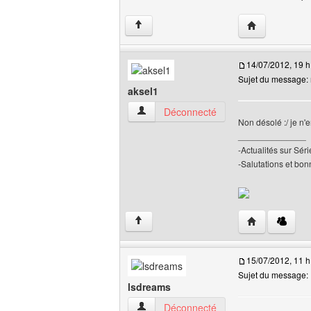
Visiter le site 
↑
14/07/2012, 19 h
Sujet du message: 
aksel1
aksel1 Voir le profil de l'utilisateur
Déconnecté
Non désolé :/ je n'
______________
-Actualités sur Sé
-Salutations et bonn
Visiter le site 
↑
15/07/2012, 11 h
Sujet du message:
lsdreams
lsdreams Voir le profil de l'utilisateur
Déconnecté