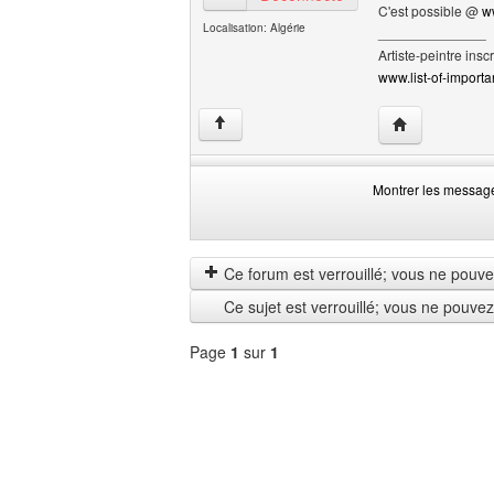
C'est possible @
w
Localisation: Algérie
______________
Artiste-peintre inscr
www.list-of-importan
Visiter le site 
↑
Montrer les messag
Montrer
Order
les
by
messages
Ce forum est verrouillé; vous ne pouvez 
depuis
Ce sujet est verrouillé; vous ne pouve
Page
1
sur
1
Sélectionner