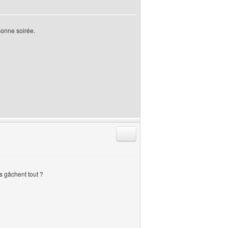
 Bonne soirée.
Répondre en citant
s gâchent tout ?