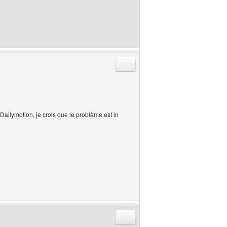
Répondre en citant
 Dailymotion, je crois que le problème est in
Répondre en citant