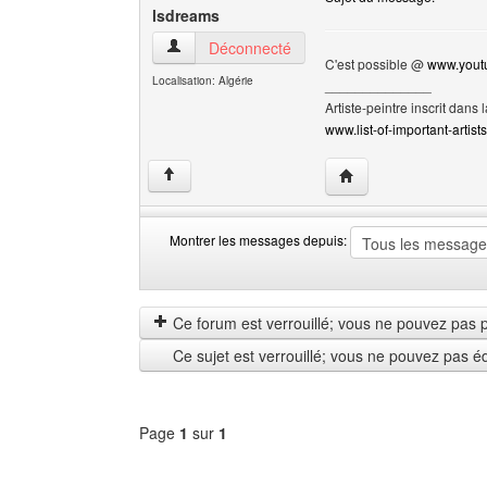
lsdreams
lsdreams Voir le profil de l'utilisateur
Déconnecté
C'est possible @
www.yout
Localisation: Algérie
______________
Artiste-peintre inscrit dans 
www.list-of-important-artist
Visiter le site web de 
↑
Montrer les messages depuis:
Montrer
Order
les
by
messages
Ce forum est verrouillé; vous ne pouvez pas pos
depuis
Ce sujet est verrouillé; vous ne pouvez pas é
Page
1
sur
1