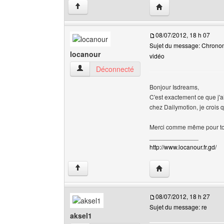
Visiter le site web de 
↑
08/07/2012, 18 h 07
Sujet du message: Chronomè
locanour
vidéo
locanour Voir le profil de l'utilisateur
Déconnecté
Bonjour Isdreams,
C'est exactement ce que j'ai
chez Dailymotion, je crois
Merci comme même pour to
______________
http://www.locanour.fr.gd/
Visiter le site web de 
↑
08/07/2012, 18 h 27
Sujet du message: re
aksel1