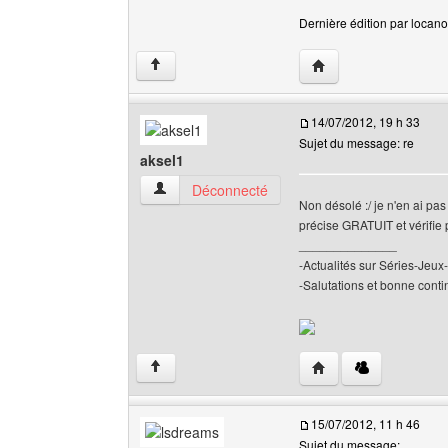
Dernière édition par locanou
Visiter le site web de 
↑
14/07/2012, 19 h 33
Sujet du message: re
aksel1
aksel1 Voir le profil de l'utilisateur
Déconnecté
Non désolé :/ je n'en ai pa
précise GRATUIT et vérifie 
______________
-Actualités sur Séries-Je
-Salutations et bonne contin
Visiter le site web de l
↑
15/07/2012, 11 h 46
Sujet du message: