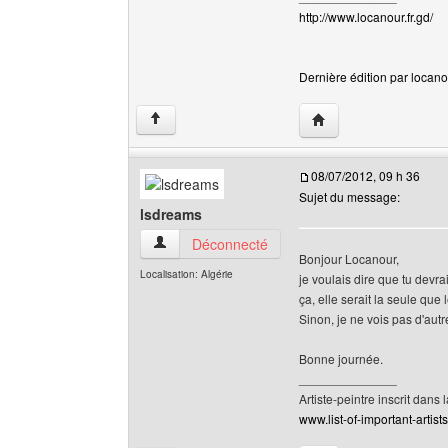
http://www.locanour.fr.gd/
Dernière édition par locanou
Visiter le site web de 
↑
08/07/2012, 09 h 36
Sujet du message:
lsdreams
lsdreams Voir le profil de l'utilisateur
Déconnecté
Bonjour Locanour,
Localisation: Algérie
je voulais dire que tu devra
ça, elle serait la seule que
Sinon, je ne vois pas d'autr
Bonne journée.
______________
Artiste-peintre inscrit dans 
www.list-of-important-artist