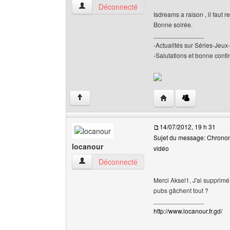
aksel1 Voir le profil de l'utilisateur
Déconnecté
Isdreams a raison , il faut 
Bonne soirée.
______________
-Actualités sur Séries-Je
-Salutations et bonne contin
Visiter le site web de l
↑
14/07/2012, 19 h 31
Sujet du message: Chronomè
locanour
vidéo
locanour Voir le profil de l'utilisateur
Déconnecté
Merci Aksel1, J'ai supprimé
pubs gâchent tout ?
______________
http://www.locanour.fr.gd/