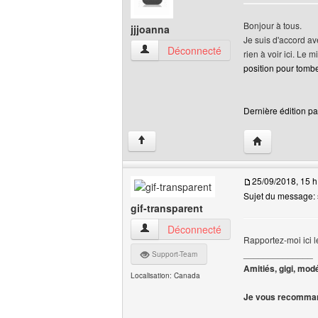
Bonjour à tous.
jjjoanna
Je suis d'accord av
jjjoanna Voir le profil de l'utilisateur
Déconnecté
rien à voir ici. Le m
position pour tomb
Dernière édition par
Visiter le site 
↑
25/09/2018, 15 h
Sujet du message: s
gif-transparent
gif-transparent Voir le profil de l'utilisate
Déconnecté
Rapportez-moi ici le
______________
Support-Team
Amitiés, gigi, mod
Localisation: Canada
Je vous recomman