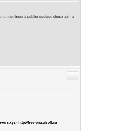
her de continuer à publier quelque chose qui n'a
Répondre en citant
avers.xyz
-
http://free-png.gisoft.ca