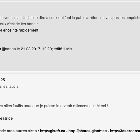
ec vous, mais le fait de dire à ceux qui font la pub d'arrêter , ne vas pas les empêc
ieux c'est de les bannir.
er enceinte rapidement
 jjjoanna le 21.08.2017, 12:29; édité 1 fois
web de l'utilisateur: jjjoanna
 25
ites fautifs
ur
s sites fautifs pour que je puisse intervenir efficacement. Merci !
ératrice
de mes autres sites :
http://gisoft.ca
-
http://photos.gisoft.ca
-
http://3dscreens