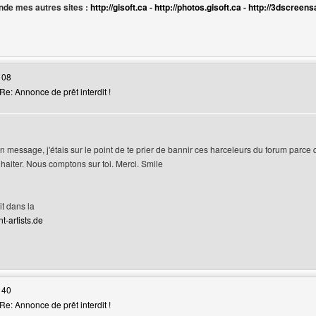
de mes autres sites :
http://gisoft.ca
-
http://photos.gisoft.ca
-
http://3dscreens
web de l'utilisateur: gif-transparent
 08
e: Annonce de prêt interdit !
n message, j'étais sur le point de te prier de bannir ces harceleurs du forum parce q
uhaiter. Nous comptons sur toi. Merci. Smile
it dans la
t-artists.de
web de l'utilisateur: lsdreams
 40
e: Annonce de prêt interdit !