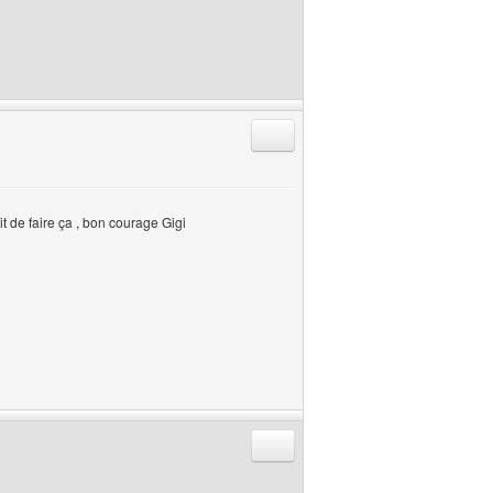
Répondre en citant
it de faire ça , bon courage Gigi
Répondre en citant