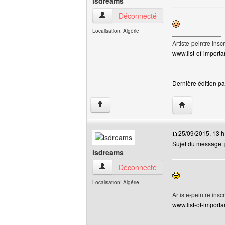
lsdreams
lsdreams Voir le profil de l'utilisateur
Déconnecté
Localisation: Algérie
______________
Artiste-peintre inscr
www.list-of-importan
Dernière édition pa
Visiter le site 
↑
25/09/2015, 13 h
Sujet du message: p
lsdreams
lsdreams Voir le profil de l'utilisateur
Déconnecté
Localisation: Algérie
______________
Artiste-peintre inscr
www.list-of-importan