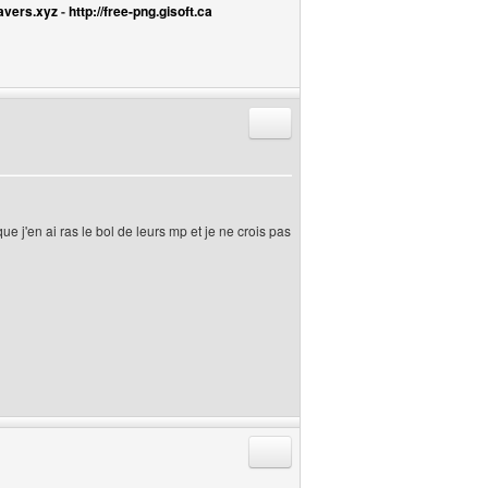
avers.xyz
-
http://free-png.gisoft.ca
Répondre en citant
ue j'en ai ras le bol de leurs mp et je ne crois pas
Répondre en citant