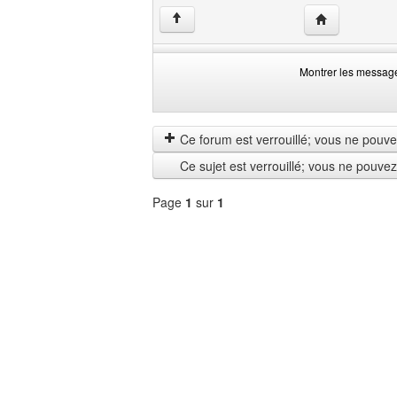
Visiter le site 
↑
Montrer les messag
Montrer
Order
les
by
messages
Ce forum est verrouillé; vous ne pouvez 
depuis
Ce sujet est verrouillé; vous ne pouve
Page
1
sur
1
Sélectionner
un
forum