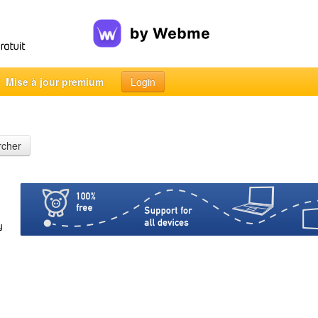
Mise à jour premium
Login
rcher