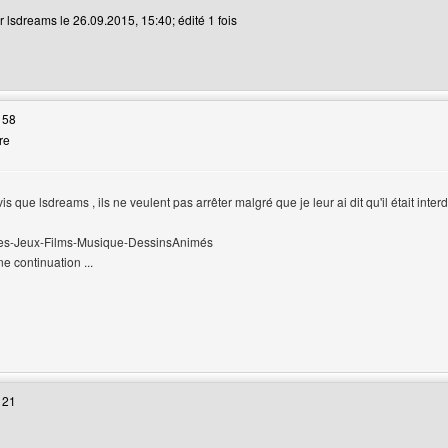
r lsdreams le 26.09.2015, 15:40; édité 1 fois
web de l'utilisateur: lsdreams
 58
re
 que lsdreams , ils ne veulent pas arrêter malgré que je leur ai dit qu'il était interd
ries-Jeux-Films-Musique-DessinsAnimés
e continuation ...
web de l'utilisateur: aksel1
 21