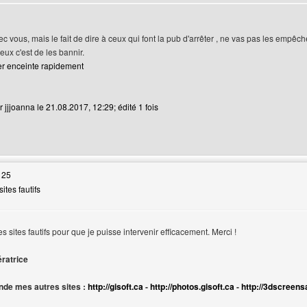
ec vous, mais le fait de dire à ceux qui font la pub d'arrêter , ne vas pas les empêc
ieux c'est de les bannir.
er enceinte rapidement
 jjjoanna le 21.08.2017, 12:29; édité 1 fois
web de l'utilisateur: jjjoanna
 25
ites fautifs
ur
s sites fautifs pour que je puisse intervenir efficacement. Merci !
ératrice
de mes autres sites :
http://gisoft.ca
-
http://photos.gisoft.ca
-
http://3dscreens