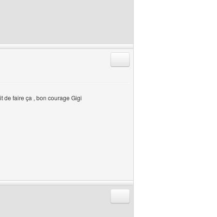
Répondre en citant
it de faire ça , bon courage Gigi
Répondre en citant