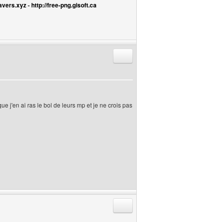
avers.xyz
-
http://free-png.gisoft.ca
Répondre en citant
ue j'en ai ras le bol de leurs mp et je ne crois pas
Répondre en citant