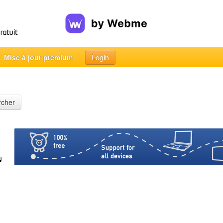
Mise à jour premium
Login
rcher