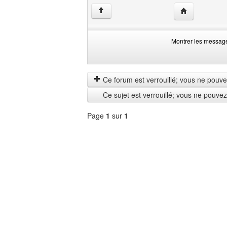
Visiter le site 
↑
Montrer les messag
Montrer
Order
les
by
messages
Ce forum est verrouillé; vous ne pouvez 
depuis
Ce sujet est verrouillé; vous ne pouve
Page
1
sur
1
Sélectionner
un
forum