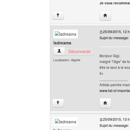
Je vous recomman
Visiter le site 
↑
25/09/2015, 12 h
Sujet du message: R
lsdreams
lsdreams Voir le profil de l'utilisateur
Déconnecté
Bonjour Gigi,
Localisation: Algérie
malgré "l'âge" de to
être le seul à le so
à+
______________
Artiste-peintre inscr
www.list-of-importan
Visiter le site 
↑
25/09/2015, 13 h
Sujet du message: R