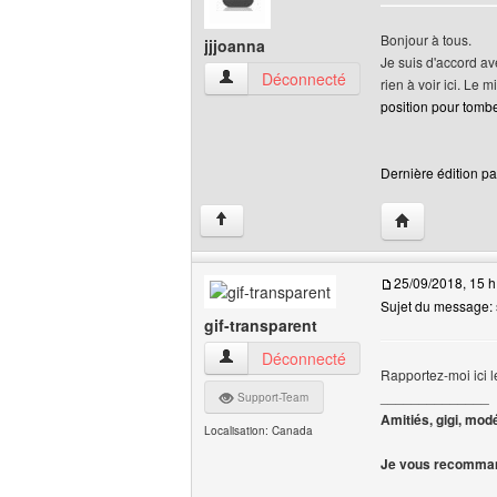
Bonjour à tous.
jjjoanna
Je suis d'accord av
jjjoanna Voir le profil de l'utilisateur
Déconnecté
rien à voir ici. Le m
position pour tomb
Dernière édition par
Visiter le site 
↑
25/09/2018, 15 h
Sujet du message: s
gif-transparent
gif-transparent Voir le profil de l'utilisate
Déconnecté
Rapportez-moi ici le
______________
Support-Team
Amitiés, gigi, mod
Localisation: Canada
Je vous recomman