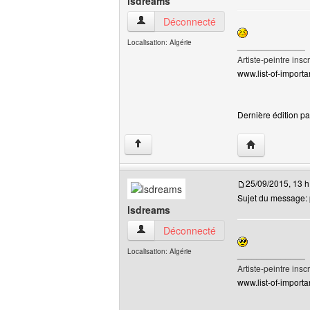
lsdreams
lsdreams Voir le profil de l'utilisateur
Déconnecté
Localisation: Algérie
______________
Artiste-peintre inscr
www.list-of-importan
Dernière édition pa
Visiter le site 
↑
25/09/2015, 13 h
Sujet du message: p
lsdreams
lsdreams Voir le profil de l'utilisateur
Déconnecté
Localisation: Algérie
______________
Artiste-peintre inscr
www.list-of-importan