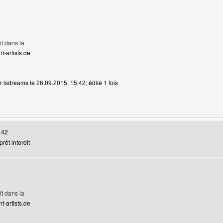
it dans la
t-artists.de
r lsdreams le 26.09.2015, 15:42; édité 1 fois
web de l'utilisateur: lsdreams
 42
rêt interdit
it dans la
t-artists.de