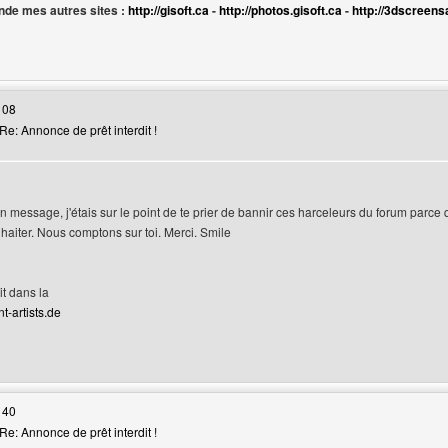
de mes autres sites :
http://gisoft.ca
-
http://photos.gisoft.ca
-
http://3dscreens
web de l'utilisateur: gif-transparent
 08
e: Annonce de prêt interdit !
n message, j'étais sur le point de te prier de bannir ces harceleurs du forum parce q
uhaiter. Nous comptons sur toi. Merci. Smile
it dans la
t-artists.de
web de l'utilisateur: lsdreams
 40
e: Annonce de prêt interdit !