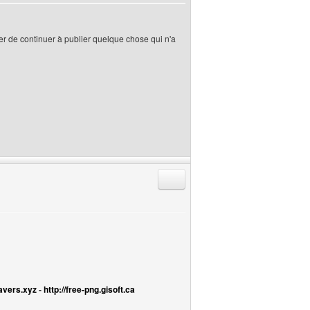
her de continuer à publier quelque chose qui n'a
Répondre en citant
avers.xyz
-
http://free-png.gisoft.ca