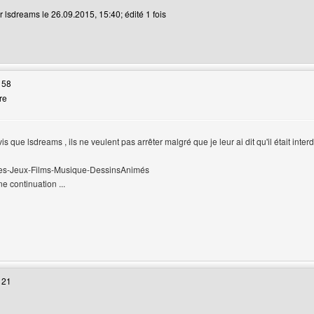
r lsdreams le 26.09.2015, 15:40; édité 1 fois
web de l'utilisateur: lsdreams
 58
re
 que lsdreams , ils ne veulent pas arrêter malgré que je leur ai dit qu'il était interd
ries-Jeux-Films-Musique-DessinsAnimés
e continuation ...
web de l'utilisateur: aksel1
 21