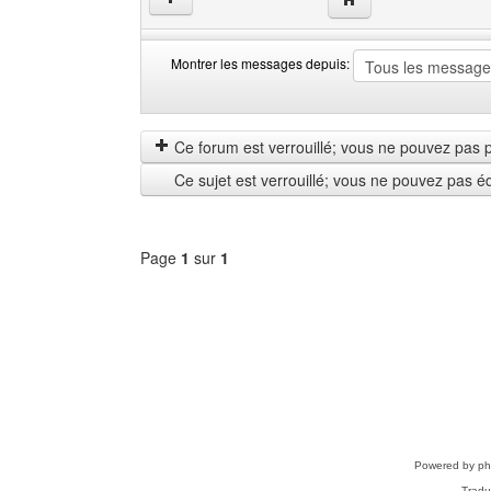
Montrer les messages depuis:
Montrer
Order
les
by
messages
Ce forum est verrouillé; vous ne pouvez pas pos
depuis
Ce sujet est verrouillé; vous ne pouvez pas é
Page
1
sur
1
Sélectionner
un
forum
Powered by
p
Tradu