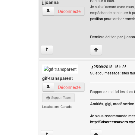
Bonjour à tous.
jjjoanna
Je suis d'accord avec vous, 
jjjoanna Voir le profil de l'utilisateur
Déconnecté
empêcher de continuer à publ
position pour tomber encei
Dernière édition par jjjoann
Visiter le site web de l
↑
25/09/2018, 15 h 25
Sujet du message: sites faut
gif-transparent
gif-transparent Voir le profil de l'utilisateur
Déconnecté
Rapportez-moi ici les sites 
______________
Support-Team
Amitiés, gigi, modératrice
Localisation: Canada
Je vous recommande mes 
http://3dscreensavers.xyz
Visiter le site web de l
↑