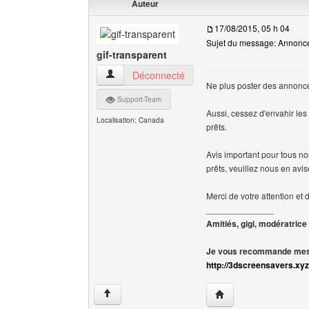
Auteur
17/08/2015, 05 h 04
Sujet du message: Annonce d
gif-transparent
gif-transparent Voir le profil de l'utilisateur
Déconnecté
Ne plus poster des annonce
Support-Team
Aussi, cessez d'envahir le
Localisation: Canada
prêts.
Avis important pour tous n
prêts, veuillez nous en avi
Merci de votre attention et
______________
Amitiés, gigi, modératrice
Je vous recommande mes 
http://3dscreensavers.xyz
Visiter le site web de l
↑