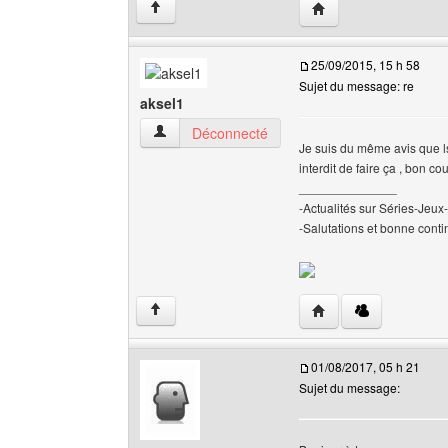
Visiter le site web de 
↑
25/09/2015, 15 h 58
Sujet du message: re
aksel1
aksel1 Voir le profil de l'utilisateur
Déconnecté
Je suis du même avis que lsd
interdit de faire ça , bon co
______________
-Actualités sur Séries-Je
-Salutations et bonne contin
Visiter le site web de l
↑
01/08/2017, 05 h 21
Sujet du message: