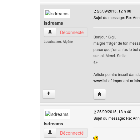
25/09/2015, 12 h 08
Sujet du message: Re: Annon
lsdreams
lsdreams Voir le profil de l'utilisateur
Déconnecté
Bonjour Gigi,
Localisation: Algérie
malgré "l'âge" de ton messag
parce que j'en ai ras le bol
sur toi. Merci. Smile
à+
______________
Artiste-peintre inscrit dans 
www.list-of-important-artist
Visiter le site web de 
↑
25/09/2015, 13 h 40
Sujet du message: Re: Annon
lsdreams
lsdreams Voir le profil de l'utilisateur
Déconnecté