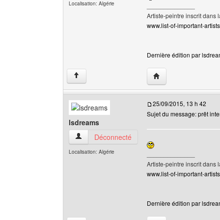
Localisation: Algérie
______________
Artiste-peintre inscrit dans 
www.list-of-important-artist
Dernière édition par lsdrea
Visiter le site web de 
↑
25/09/2015, 13 h 42
Sujet du message: prêt inte
lsdreams
lsdreams Voir le profil de l'utilisateur
Déconnecté
Localisation: Algérie
______________
Artiste-peintre inscrit dans 
www.list-of-important-artist
Dernière édition par lsdrea